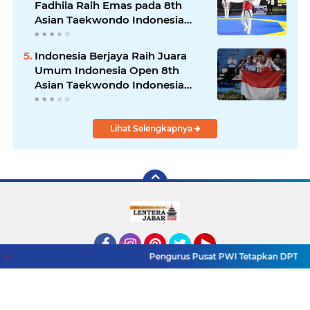
Fadhila Raih Emas pada 8th
Asian Taekwondo Indonesia
Open Championship 2026
Indonesia Berjaya Raih Juara
Umum Indonesia Open 8th
Asian Taekwondo Indonesia
Open Championships 2026
Lihat Selengkapnya
Pengurus Pusat PWI Tetapkan DPT Final Konferensi 
Facebook
Instagram
Pinterest
Twitter
YouTube
Redaksi
Pasang Iklan
Pedoman Media Siber
Copyright ©
2026 LenteraJabar.com