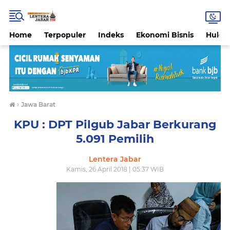
Home
Terpopuler
Indeks
Ekonomi Bisnis
Hukri
›
Jawa Barat
KPU : DPT Pilgub Jabar Berkurang
5.091 Pemilih
Lentera Jabar
Kamis, 26 April 2018 | 05:37 WIB