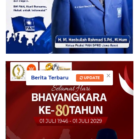
×
Berita Terbaru
UPDATE