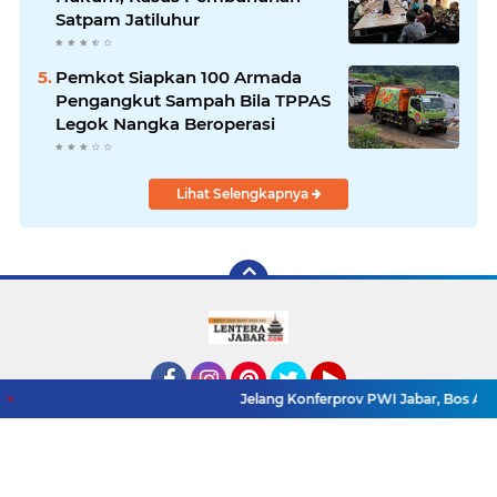
Satpam Jatiluhur
Pemkot Siapkan 100 Armada
Pengangkut Sampah Bila TPPAS
Legok Nangka Beroperasi
Lihat Selengkapnya
Jelang Konferprov PWI Jabar, Bos Ayo Media S
Facebook
Instagram
Pinterest
Twitter
YouTube
Redaksi
Pasang Iklan
Pedoman Media Siber
Copyright ©
2026 LenteraJabar.com