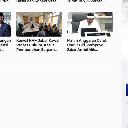
luruh
Dasar dan Konektivitas
Tumbuh 5,73 Persen,
Wilayah pada 2027
Lebih Tinggi
Dibandingkan Nasional
angan
Kanwil HAM Jabar Kawal
Minim Anggaran Garut
siasi
Proses Hukum, Kasus
Undur Diri, Pemprov
v
Pembunuhan Satpam
Jabar Ambil Alih
n
Jatiluhur
Pelaksanaan MTQ Jabar
r
2026