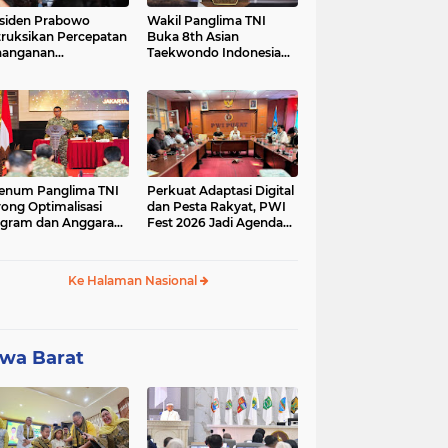
siden Prabowo
Wakil Panglima TNI
truksikan Percepatan
Buka 8th Asian
nanganan
Taekwondo Indonesia
adaman Listrik &
Open Championship
a Stabilitas Harga
2026
M
enum Panglima TNI
Perkuat Adaptasi Digital
ong Optimalisasi
dan Pesta Rakyat, PWI
gram dan Anggaran
Fest 2026 Jadi Agenda
ker Melalui Evaluasi
Tetap PWI Pusat
erja
Ke Halaman Nasional
wa Barat