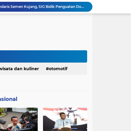
Ketua Golkar Jabar: Perjalanan Hidup Bahlil Layak Diteladani Seluruh Kader Partai
KDM Fokus Rampungkan Pemenuhan Layanan Dasar dan Konektivitas Wilayah pada 2027
Menaker: ASN Kemnaker Harus Hadirkan Dampak Nyata bagi Masyarakat
DPRD dan Gubernur Jawa Barat Menyepakati Rancangan KUA-PPAS APBD Tahun Anggaran 2027
Margaretha : Ekonomi Jabar Triwulan II 2026 Tumbuh 5,73 Persen, Lebih Tinggi Dibandingkan Nasional
Pemkot Siapkan 100 Armada Pengangkut Sampah Bila TPPAS Legok Nangka Beroperasi
Serda Muhammad Raihan Fadhila Raih Emas pada 8th Asian Taekwondo Indonesia Open Championship 2026
Presiden Prabowo Instruksikan Percepatan Penanganan Pemadaman Listrik & Jaga Stabilitas Harga BBM
Jelang Konferprov PWI Jabar, Bos Ayo Media Sambangi Rumah PWI Kota Bogor
wisata dan kuliner
otomotif
Bangkitkan Merek Legendaris Semen Kujang, SIG Bidik Penguatan Dominasi Pasar Jawa Barat
sional