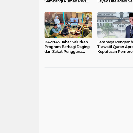
Sambangi Rumah PWI
Layak Diteladani Se
Kota Bogor
Kader Partai
BAZNAS Jabar Salurkan
Lembaga Pengemb
Program Berbagi Daging
Tilawatil Quran Apre
dari Zakat Pengguna
Keputusan Pempro
BRImo untuk Masyarakat
Jabar Selenggaraka
Desa Ciririp Purwakarta
Langsung MTQ Jaba