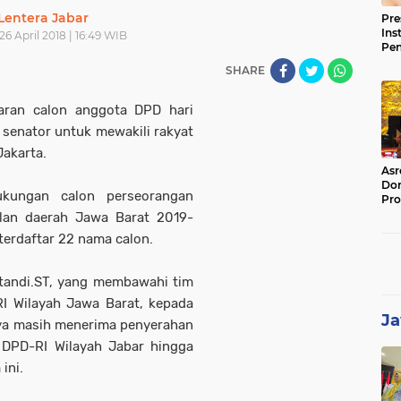
Lentera Jabar
Pre
Ins
26 April 2018 | 16:49 WIB
Pe
Pem
SHARE
Jag
BB
aran calon anggota DPD hari
 senator untuk mewakili rakyat
akarta.
Asr
Dor
ukungan calon perseorangan
Pro
Sat
lan daerah Jawa Barat 2019-
Kin
 terdaftar 22 nama calon.
tandi.ST, yang membawahi tim
RI Wilayah Jawa Barat, kepada
Ja
a masih menerima penyerahan
 DPD-RI Wilayah Jabar hingga
ini.