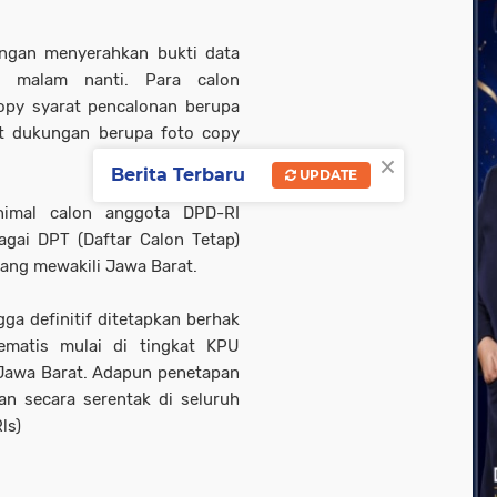
ngan menyerahkan bukti data
 malam nanti. Para calon
opy syarat pencalonan berupa
rat dukungan berupa foto copy
×
Berita Terbaru
UPDATE
nimal calon anggota DPD-RI
agai DPT (Daftar Calon Tetap)
yang mewakili Jawa Barat.
ga definitif ditetapkan berhak
ematis mulai di tingkat KPU
 Jawa Barat. Adapun penetapan
n secara serentak di seluruh
ls)