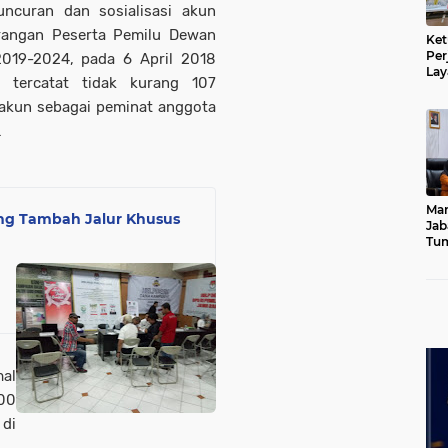
ncuran dan sosialisasi akun
rangan Peserta Pemilu Dewan
Ket
Per
2019-2024, pada 6 April 2018
Lay
, tercatat tidak kurang 107
Kad
akun sebagai peminat anggota
.
Mar
ng Tambah Jalur Khusus
Jab
Tum
Leb
Dib
mal
00
 di