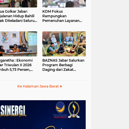
ua Golkar Jabar:
KDM Fokus
jalanan Hidup Bahlil
Rampungkan
ak Diteladani Seluruh
Pemenuhan Layanan
er Partai
Dasar dan Konektivitas
Wilayah pada 2027
garetha : Ekonomi
BAZNAS Jabar Salurkan
ar Triwulan II 2026
Program Berbagi
buh 5,73 Persen,
Daging dari Zakat
ih Tinggi
Pengguna BRImo untuk
andingkan Nasional
Masyarakat Desa Ciririp
Purwakarta
Ke Halaman Jawa Barat