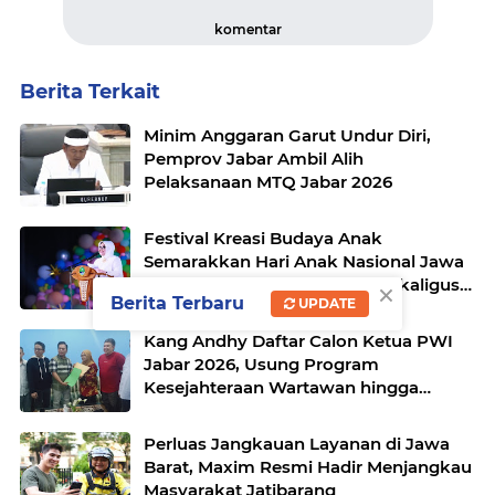
komentar
Berita Terkait
Minim Anggaran Garut Undur Diri,
Pemprov Jabar Ambil Alih
Pelaksanaan MTQ Jabar 2026
Festival Kreasi Budaya Anak
Semarakkan Hari Anak Nasional Jawa
×
Barat 2026, Ruang Ekspresi Sekaligus
Berita Terbaru
UPDATE
Pelestarian Budaya Sunda
Kang Andhy Daftar Calon Ketua PWI
Jabar 2026, Usung Program
Kesejahteraan Wartawan hingga
Peluang Kerja Internasional
Perluas Jangkauan Layanan di Jawa
Barat, Maxim Resmi Hadir Menjangkau
Masyarakat Jatibarang