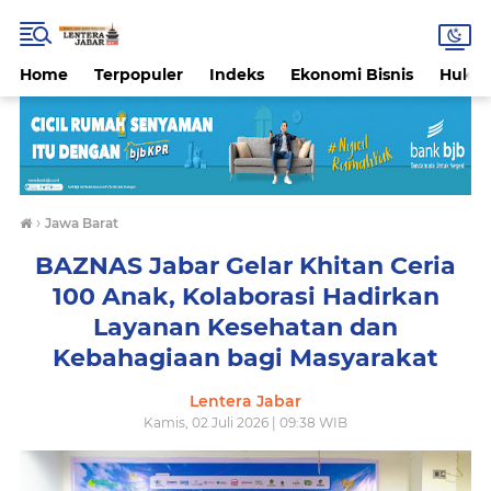
Home
Terpopuler
Indeks
Ekonomi Bisnis
Hukri
›
Jawa Barat
BAZNAS Jabar Gelar Khitan Ceria
100 Anak, Kolaborasi Hadirkan
Layanan Kesehatan dan
Kebahagiaan bagi Masyarakat
Lentera Jabar
Kamis, 02 Juli 2026 | 09:38 WIB