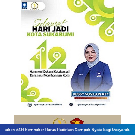
Kemnaker Harus Hadirkan Dampak Nyata bagi Masyarakat
DPRD dan G