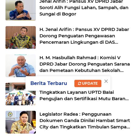
Jenal Arifin : Pansus XV DPRD Jabar
Soroti Alih Fungsi Lahan, Sampah, dan
Sungai di Bogor
H. Jenal Arifin : Pansus XV DPRD Jabar
Dorong Penguatan Pengawasan
Pencemaran Lingkungan di DAS
Cilamaya
H. M. Hasbullah Rahmad : Komisi V
DPRD Jabar Dorong Penguatan Sarana
dan Pemetaan Kebutuhan Sekolah
Rakyat di Kabupaten Bandung
×
Berita Terbaru
UPDATE
Komisi II DPRD Jabar Fokus
Tingkatkan Layanan UPTD Balai
Pengujian dan Sertifikasi Mutu Barang
Agro
Legislator Radea : Penggunaan
Dokumen Ganda Dinilai Hambat Smart
City dan Tingkatkan Timbulan Sampah
di Kota Bandung