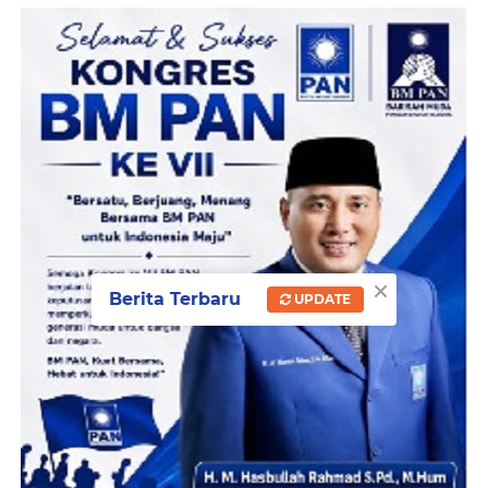
×
Berita Terbaru
UPDATE