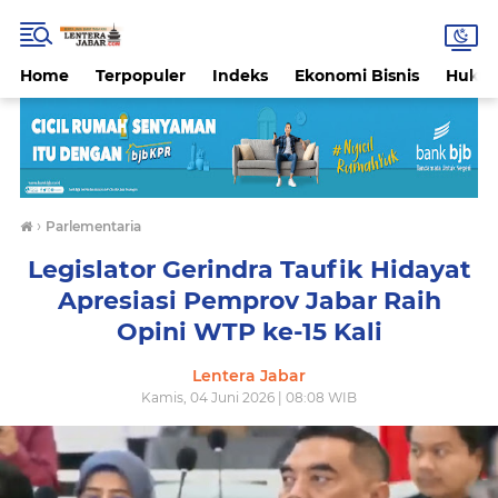
Home
Terpopuler
Indeks
Ekonomi Bisnis
Hukri
›
Parlementaria
Legislator Gerindra Taufik Hidayat
Apresiasi Pemprov Jabar Raih
Opini WTP ke-15 Kali
Lentera Jabar
Kamis, 04 Juni 2026 | 08:08 WIB