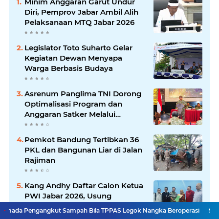
Minim Anggaran Garut Undur
Diri, Pemprov Jabar Ambil Alih
Pelaksanaan MTQ Jabar 2026
Legislator Toto Suharto Gelar
Kegiatan Dewan Menyapa
Warga Berbasis Budaya
Asrenum Panglima TNI Dorong
Optimalisasi Program dan
Anggaran Satker Melalui
Evaluasi Kinerja
Pemkot Bandung Tertibkan 36
PKL dan Bangunan Liar di Jalan
Rajiman
Kang Andhy Daftar Calon Ketua
PWI Jabar 2026, Usung
Program Kesejahteraan
gkut Sampah Bila TPPAS Legok Nangka Beroperasi
Serda Muhammad R
Wartawan hingga Peluang Kerja