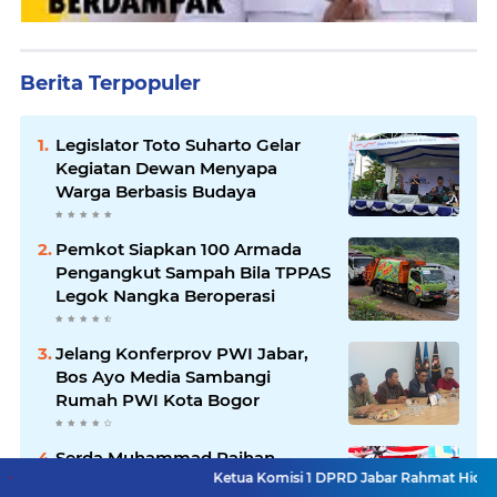
Berita Terpopuler
Legislator Toto Suharto Gelar
Kegiatan Dewan Menyapa
Warga Berbasis Budaya
Pemkot Siapkan 100 Armada
Pengangkut Sampah Bila TPPAS
Legok Nangka Beroperasi
Jelang Konferprov PWI Jabar,
Bos Ayo Media Sambangi
Rumah PWI Kota Bogor
Serda Muhammad Raihan
Ketua Komisi 1 DPRD Jabar Rahmat Hidayat Djati Hadi
Fadhila Raih Emas pada 8th