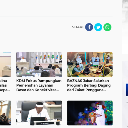
SHARE
Nina
KDM Fokus Rampungkan
BAZNAS Jabar Salurkan
slasi
Pemenuhan Layanan
Program Berbagi Daging
 Depan
Dasar dan Konektivitas
dari Zakat Pengguna
 SGD
Wilayah pada 2027
BRImo untuk Masyarakat
Desa Ciririp Purwakarta