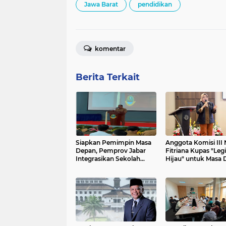
Jawa Barat
pendidikan
komentar
Berita Terkait
Siapkan Pemimpin Masa
Anggota Komisi III 
Depan, Pemprov Jabar
Fitriana Kupas "Legi
Integrasikan Sekolah
Hijau" untuk Masa
Maung dengan Industri
Lingkungan di UIN
Bandung