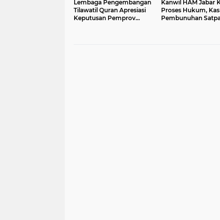
Lembaga Pengembangan
Kanwil HAM Jabar 
Tilawatil Quran Apresiasi
Proses Hukum, Kas
Keputusan Pemprov
Pembunuhan Satp
Jabar Selenggarakan
Jatiluhur
Langsung MTQ Jabar