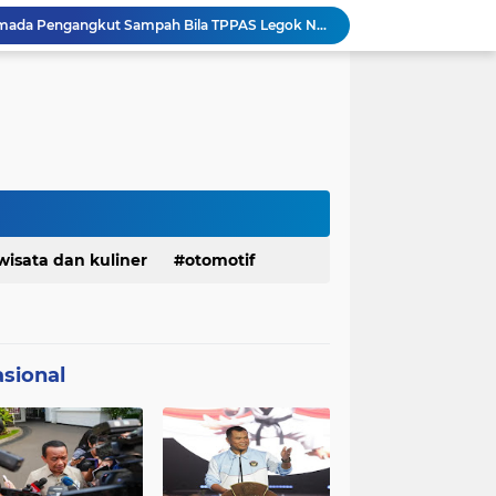
Pemkot Siapkan 100 Armada Pengangkut Sampah Bila TPPAS Legok Nangka Beroperasi
Serda Muhammad Raihan Fadhila Raih Emas pada 8th Asian Taekwondo Indonesia Open Championship 2026
Presiden Prabowo Instruksikan Percepatan Penanganan Pemadaman Listrik & Jaga Stabilitas Harga BBM
BAZNAS Jabar Salurkan Program Berbagi Daging dari Zakat Pengguna BRImo untuk Masyarakat Desa Ciririp Purwakarta
Lembaga Pengembangan Tilawatil Quran Apresiasi Keputusan Pemprov Jabar Selenggarakan Langsung MTQ Jabar
Wakil Panglima TNI Buka 8th Asian Taekwondo Indonesia Open Championship 2026
Kanwil HAM Jabar Kawal Proses Hukum, Kasus Pembunuhan Satpam Jatiluhur
KDM Fokus Rampungkan Pemenuhan Layanan Dasar dan Konektivitas Wilayah pada 2027
Menaker: ASN Kemnaker Harus Hadirkan Dampak Nyata bagi Masyarakat
wisata dan kuliner
otomotif
DPRD dan Gubernur Jawa Barat Menyepakati Rancangan KUA-PPAS APBD Tahun Anggaran 2027
sional