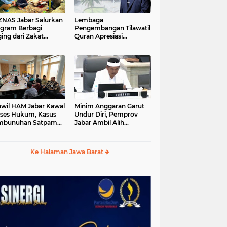
S Jabar Salurkan
Lembaga
gram Berbagi
Pengembangan Tilawatil
ing dari Zakat
Quran Apresiasi
ngguna BRImo untuk
Keputusan Pemprov
yarakat Desa Ciririp
Jabar Selenggarakan
wakarta
Langsung MTQ Jabar
wil HAM Jabar Kawal
Minim Anggaran Garut
ses Hukum, Kasus
Undur Diri, Pemprov
mbunuhan Satpam
Jabar Ambil Alih
iluhur
Pelaksanaan MTQ Jabar
2026
Ke Halaman Jawa Barat