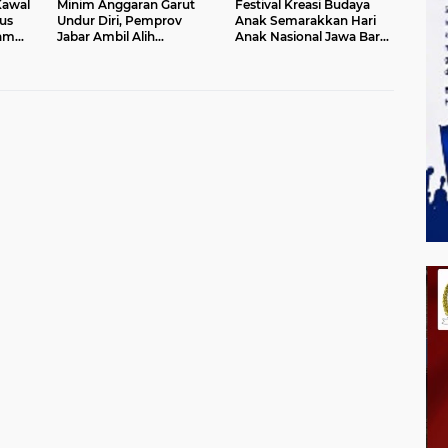
Kawal
Minim Anggaran Garut
Festival Kreasi Budaya
us
Undur Diri, Pemprov
Anak Semarakkan Hari
am
Jabar Ambil Alih
Anak Nasional Jawa Barat
Pelaksanaan MTQ Jabar
2026, Ruang Ekspresi
2026
Sekaligus Pelestarian
Budaya Sunda