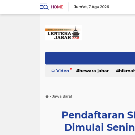
HOME
Jum'at
7 Agu 2026
Video
bewara jabar
hikma
›
Jawa Barat
Pendaftaran 
Dimulai Senin