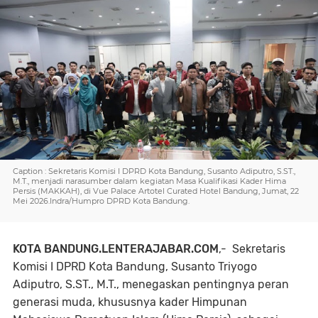
Caption : Sekretaris Komisi I DPRD Kota Bandung, Susanto Adiputro, S.ST.,
M.T., menjadi narasumber dalam kegiatan Masa Kualifikasi Kader Hima
Persis (MAKKAH), di Vue Palace Artotel Curated Hotel Bandung, Jumat, 22
Mei 2026.Indra/Humpro DPRD Kota Bandung.
KOTA BANDUNG.LENTERAJABAR.COM
,- Sekretaris
Komisi I DPRD Kota Bandung, Susanto Triyogo
Adiputro, S.ST., M.T., menegaskan pentingnya peran
generasi muda, khususnya kader Himpunan