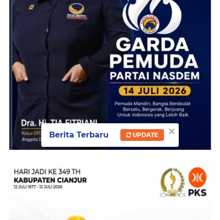
×
Berita Terbaru
UPDATE