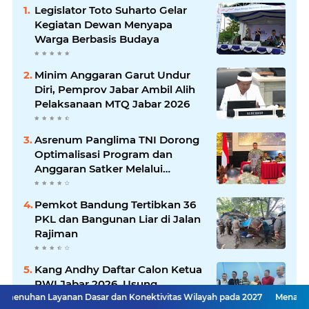
Legislator Toto Suharto Gelar
Kegiatan Dewan Menyapa
Warga Berbasis Budaya
Minim Anggaran Garut Undur
Diri, Pemprov Jabar Ambil Alih
Pelaksanaan MTQ Jabar 2026
Asrenum Panglima TNI Dorong
Optimalisasi Program dan
Anggaran Satker Melalui
Evaluasi Kinerja
Pemkot Bandung Tertibkan 36
PKL dan Bangunan Liar di Jalan
Rajiman
Kang Andhy Daftar Calon Ketua
PWI Jabar 2026, Usung
n Dasar dan Konektivitas Wilayah pada 2027
Program Kesejahteraan
Menaker: ASN Kemnake