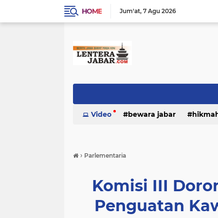
HOME
Jum'at
7 Agu 2026
Video
bewara jabar
hikma
›
Parlementaria
Komisi III Do
Penguatan Ka