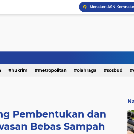
h
hukrim
metropolitan
olahraga
sosbud
Na
rong Pembentukan dan
wasan Bebas Sampah