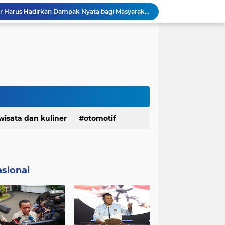
DPRD dan Gubernur Jawa Barat Menyepakati Rancangan KUA-PPAS APBD Tahun Anggaran 2027
Pemkot Siapkan 100 Armada Pengangkut Sampah Bila TPPAS Legok Nangka Beroperasi
Serda Muhammad Raihan Fadhila Raih Emas pada 8th Asian Taekwondo Indonesia Open Championship 2026
Presiden Prabowo Instruksikan Percepatan Penanganan Pemadaman Listrik & Jaga Stabilitas Harga BBM
BAZNAS Jabar Salurkan Program Berbagi Daging dari Zakat Pengguna BRImo untuk Masyarakat Desa Ciririp Purwakarta
Lembaga Pengembangan Tilawatil Quran Apresiasi Keputusan Pemprov Jabar Selenggarakan Langsung MTQ Jabar
Wakil Panglima TNI Buka 8th Asian Taekwondo Indonesia Open Championship 2026
Kanwil HAM Jabar Kawal Proses Hukum, Kasus Pembunuhan Satpam Jatiluhur
KDM Fokus Rampungkan Pemenuhan Layanan Dasar dan Konektivitas Wilayah pada 2027
wisata dan kuliner
otomotif
Menaker: ASN Kemnaker Harus Hadirkan Dampak Nyata bagi Masyarakat
sional