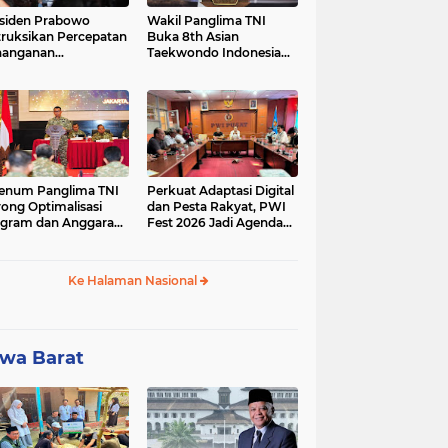
siden Prabowo
Wakil Panglima TNI
truksikan Percepatan
Buka 8th Asian
nanganan
Taekwondo Indonesia
adaman Listrik &
Open Championship
a Stabilitas Harga
2026
M
enum Panglima TNI
Perkuat Adaptasi Digital
ong Optimalisasi
dan Pesta Rakyat, PWI
gram dan Anggaran
Fest 2026 Jadi Agenda
ker Melalui Evaluasi
Tetap PWI Pusat
erja
Ke Halaman Nasional
wa Barat