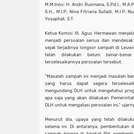
M.M.Inov; H. Andri Rusmana, S.Pd.I., M.A.
S.H., M.I.P; Nina Fitriana Sutadi, M.I.P; 
Yosaphat, S.T.
Ketua Komisi III, Agus Hermawan menjel
menjadi persoalan serius dan mendesak 
sejak terjadinya longsor sampah di Leuw
telah dilakukan belum benar-ben
terselesaikannya persoalan tersebut.
"Masalah sampah ini menjadi masalah berl
yang harus dapat segera terselesai
mengundang DLH untuk mengetahui prog
apa saja yang akan dilakukan Pemerinta
DLH untuk mengatasi persoalan ini," ujarn
Menurut dia, upaya yang telah dilaku
selama ini. Di antaranya, pembentukan
sampah hingga di tingkat RW, pembentu