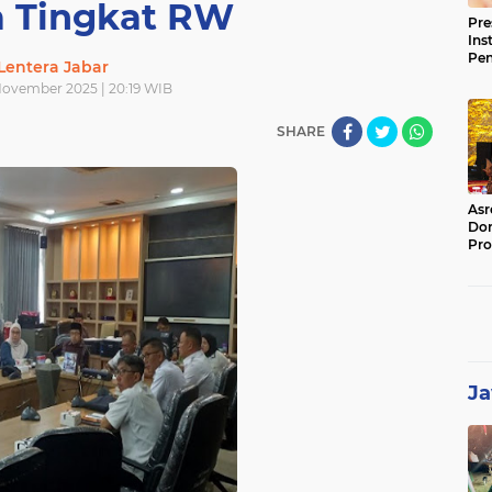
 Tingkat RW
Pre
Ins
Pe
Lentera Jabar
Pem
November 2025 | 20:19 WIB
Jag
BB
SHARE
Asr
Dor
Pro
Sat
Kin
Ja