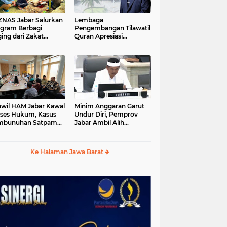
S Jabar Salurkan
Lembaga
gram Berbagi
Pengembangan Tilawatil
ing dari Zakat
Quran Apresiasi
ngguna BRImo untuk
Keputusan Pemprov
yarakat Desa Ciririp
Jabar Selenggarakan
wakarta
Langsung MTQ Jabar
wil HAM Jabar Kawal
Minim Anggaran Garut
ses Hukum, Kasus
Undur Diri, Pemprov
mbunuhan Satpam
Jabar Ambil Alih
iluhur
Pelaksanaan MTQ Jabar
2026
Ke Halaman Jawa Barat