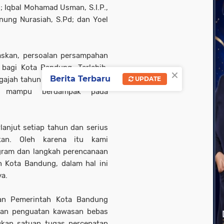
P; Iqbal Mohamad Usman, S.I.P.,
Nunung Nurasiah, S.Pd; dan Yoel
askan, persoalan persampahan
bagi Kota Bandung. Terlebih,
×
Berita Terbaru
igajah tahun 2005, upaya yang
UPDATE
ar mampu berdampak pada
anjut setiap tahun dan serius
kan. Oleh karena itu kami
ram dan langkah perencanaan
h Kota Bandung, dalam hal ini
ya.
kan Pemerintah Kota Bandung
 dan penguatan kawasan bebas
kan satuan tugas percepatan