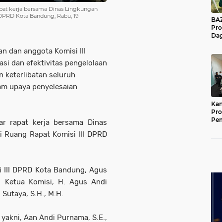
pat kerja bersama Dinas Lingkungan
 DPRD Kota Bandung, Rabu, 19
BAZNA
Pro
Dag
Pe
an dan anggota Komisi III
Mas
Pur
i dan efektivitas pengelolaan
 keterlibatan seluruh
m upaya penyelesaian
Kan
Pro
Pe
ar rapat kerja bersama Dinas
Jat
i Ruang Rapat Komisi III DPRD
si III DPRD Kota Bandung, Agus
l Ketua Komisi, H. Agus Andi
 Sutaya, S.H., M.H.
 yakni, Aan Andi Purnama, S.E.,