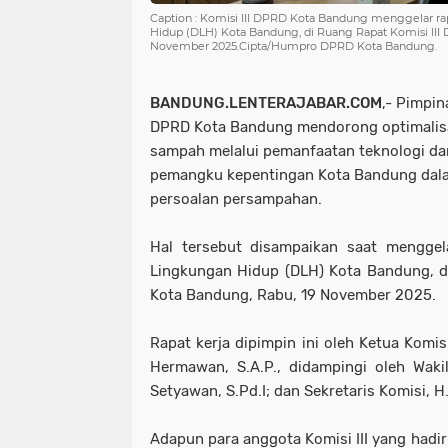
Caption : Komisi III DPRD Kota Bandung menggelar ra
Hidup (DLH) Kota Bandung, di Ruang Rapat Komisi III
November 2025.Cipta/Humpro DPRD Kota Bandung.
BANDUNG.LENTERAJABAR.COM
,- Pimpin
DPRD Kota Bandung mendorong optimalisas
sampah melalui pemanfaatan teknologi dan
pemangku kepentingan Kota Bandung dala
persoalan persampahan.
Hal tersebut disampaikan saat menggel
Lingkungan Hidup (DLH) Kota Bandung, d
Kota Bandung, Rabu, 19 November 2025.
Rapat kerja dipimpin ini oleh Ketua Komi
Hermawan, S.A.P., didampingi oleh Waki
Setyawan, S.Pd.I; dan Sekretaris Komisi, H.
Adapun para anggota Komisi III yang hadir