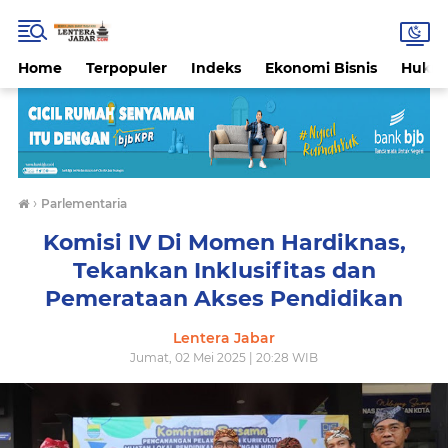
Home
Terpopuler
Indeks
Ekonomi Bisnis
Hukri
›
Parlementaria
Komisi IV Di Momen Hardiknas,
Tekankan Inklusifitas dan
Pemerataan Akses Pendidikan
Lentera Jabar
Jumat, 02 Mei 2025 | 20:28 WIB