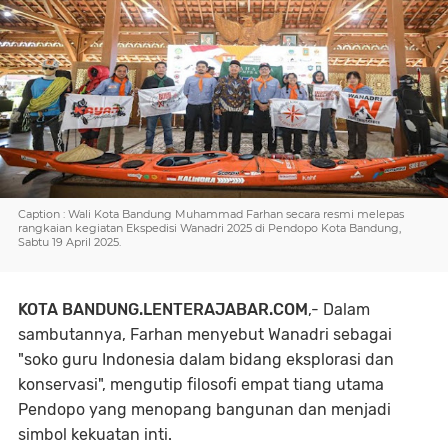
Caption : Wali Kota Bandung Muhammad Farhan secara resmi melepas
rangkaian kegiatan Ekspedisi Wanadri 2025 di Pendopo Kota Bandung,
Sabtu 19 April 2025.
KOTA BANDUNG.LENTERAJABAR.COM
,-
Dalam
sambutannya, Farhan menyebut Wanadri sebagai
"soko guru Indonesia dalam bidang eksplorasi dan
konservasi", mengutip filosofi empat tiang utama
Pendopo yang menopang bangunan dan menjadi
simbol kekuatan inti.