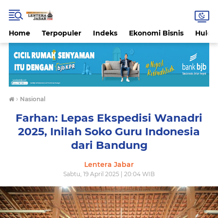
Home
Terpopuler
Indeks
Ekonomi Bisnis
Hukri
›
Nasional
Farhan: Lepas Ekspedisi Wanadri
2025, Inilah Soko Guru Indonesia
dari Bandung
Lentera Jabar
Sabtu, 19 April 2025 | 20:04 WIB