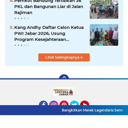
Pemkot Bandung Tertibkan 36
PKL dan Bangunan Liar di Jalan
Rajiman
Kang Andhy Daftar Calon Ketua
PWI Jabar 2026, Usung
Program Kesejahteraan
Wartawan hingga Peluang Kerja
Internasional
Lihat Selengkapnya
Bangkitkan Merek Legendaris Semen Kujang, SIG Bid
Facebook
Instagram
Pinterest
Twitter
YouTube
Redaksi
Pasang Iklan
Pedoman Media Siber
Copyright ©
2026 LenteraJabar.com