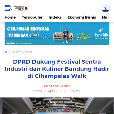
Home
Terpopuler
Indeks
Ekonomi Bisnis
Hukri
›
Parlementaria
DPRD Dukung Festival Sentra
Industri dan Kuliner Bandung Hadir
di Cihampelas Walk
Lentera Jabar
Sabtu, 26 April 2025 | 20:29 WIB