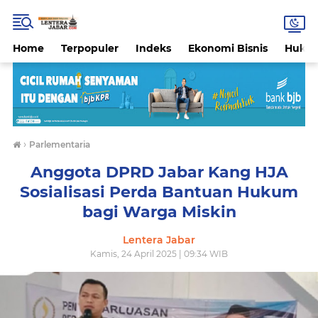
Home
Terpopuler
Indeks
Ekonomi Bisnis
Hukri
›
Parlementaria
Anggota DPRD Jabar Kang HJA
Sosialisasi Perda Bantuan Hukum
bagi Warga Miskin
Lentera Jabar
Kamis, 24 April 2025 | 09:34 WIB