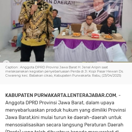
Caption : Anggota DPRD Provinsi Jawa Barat H. Jenal Aripin saat
melaksanakan kegiatan penyebarluasan Perda di Jl. Kopi Pasar Hewan Ds.
Ciwareng kec. Babakan cikao, Kabupaten Purwakarta. Rabu, (23/04/2025)
KABUPATEN PURWAKARTA.LENTERAJABAR.COM
, -
Anggota DPRD Provinsi Jawa Barat, dalam upaya
menyebarluaskan produk hukum yang dimiliki Provinsi
Jawa Barat,kini mulai turun ke daerah-daerah untuk
mensosialisasikan secara langsung Peraturan Daerah