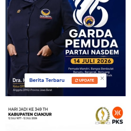
×
Berita Terbaru
UPDATE