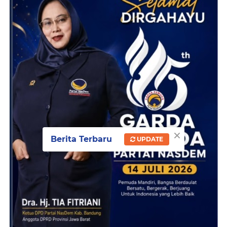
×
Berita Terbaru
UPDATE