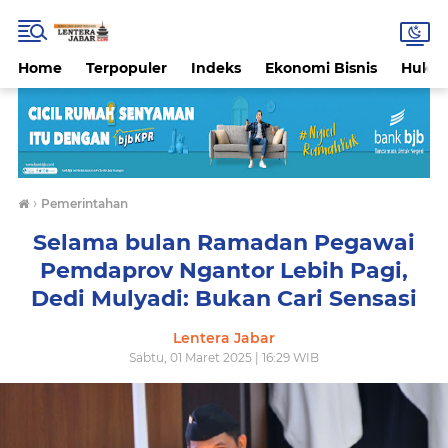
Home
Terpopuler
Indeks
Ekonomi Bisnis
Hukri
›
Pemerintahan
Selama bulan Ramadan Pegawai
Pemdaprov Ngantor Lebih Pagi,
Dedi Mulyadi: Bukan Cari Sensasi
Lentera Jabar
Sabtu, 01 Maret 2025 | 16:29 WIB