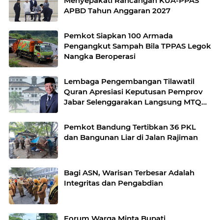
Menyepakati Rancangan KUA-PPAS
APBD Tahun Anggaran 2027
Pemkot Siapkan 100 Armada
Pengangkut Sampah Bila TPPAS Legok
Nangka Beroperasi
Lembaga Pengembangan Tilawatil
Quran Apresiasi Keputusan Pemprov
Jabar Selenggarakan Langsung MTQ
Jabar
Pemkot Bandung Tertibkan 36 PKL
dan Bangunan Liar di Jalan Rajiman
Bagi ASN, Warisan Terbesar Adalah
Integritas dan Pengabdian
Forum Warga Minta Bupati