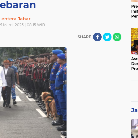
ebaran
Pre
Ins
Pe
Lentera Jabar
Pem
1 Maret 2025 | 08:15 WIB
Jag
BB
SHARE
Asr
Dor
Pro
Sat
Kin
Ja