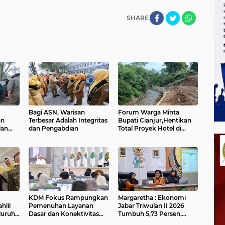
SHARE
Bagi ASN, Warisan
Forum Warga Minta
an
Terbesar Adalah Integritas
Bupati Cianjur,Hentikan
lan
dan Pengabdian
Total Proyek Hotel di
Sempadan Sungai
KDM Fokus Rampungkan
Margaretha : Ekonomi
hlil
Pemenuhan Layanan
Jabar Triwulan II 2026
luruh
Dasar dan Konektivitas
Tumbuh 5,73 Persen,
Wilayah pada 2027
Lebih Tinggi