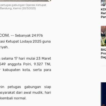
k petugas gabungan Operasi Ketupat
 Bandung, Kamis (20/3/2025)
KD
Ra
Pe
Das
Wil
.COM
, -- Sebanyak 24.976
rasi Ketupat Lodaya 2025 guna
iyah.
BAZNA
Pro
Dag
 selama 17 hari mulai 23 Maret
Pe
.549 anggota Polri, 9.327 TNI,
Mas
Pur
r kabupaten kota, serta para
min petugas gabungan siap
yarakat dari awal mudik, hari
s kembali normal.