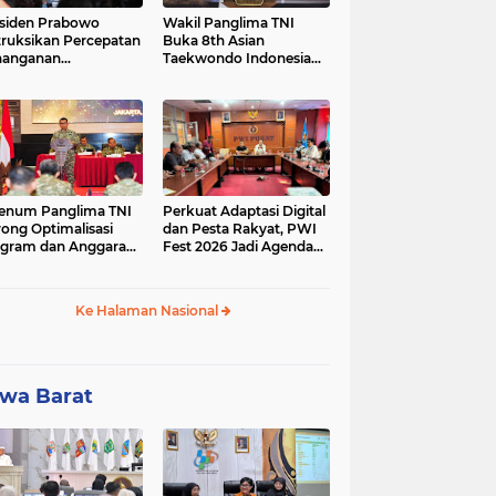
siden Prabowo
Wakil Panglima TNI
truksikan Percepatan
Buka 8th Asian
nanganan
Taekwondo Indonesia
adaman Listrik &
Open Championship
a Stabilitas Harga
2026
M
enum Panglima TNI
Perkuat Adaptasi Digital
ong Optimalisasi
dan Pesta Rakyat, PWI
gram dan Anggaran
Fest 2026 Jadi Agenda
ker Melalui Evaluasi
Tetap PWI Pusat
erja
Ke Halaman Nasional
wa Barat