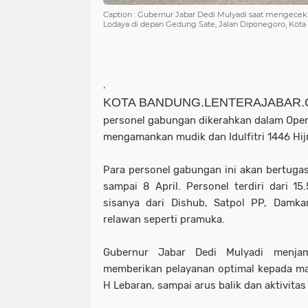
Caption : Gubernur Jabar Dedi Mulyadi saat mengece
Lodaya di depan Gedung Sate, Jalan Diponegoro, Kota
,
KOTA BANDUNG.LENTERAJABAR
personel gabungan dikerahkan dalam Ope
mengamankan mudik dan Idulfitri 1446 Hijr
Para personel gabungan ini akan bertugas
sampai 8 April. Personel terdiri dari 15
sisanya dari Dishub, Satpol PP, Damka
relawan seperti pramuka.
Gubernur Jabar Dedi Mulyadi menja
memberikan pelayanan optimal kepada mas
H Lebaran, sampai arus balik dan aktivita