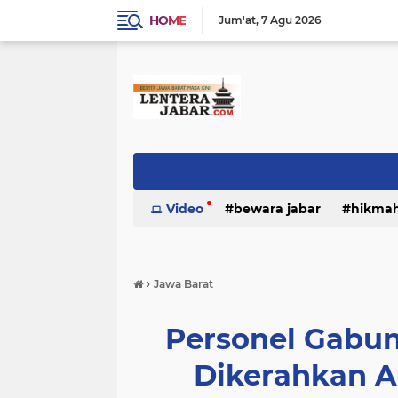
HOME
Jum'at
7 Agu 2026
Video
bewara jabar
hikma
›
Jawa Barat
Personel Gabu
Dikerahkan 