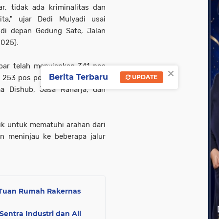
r, tidak ada kriminalitas dan
ta," ujar Dedi Mulyadi usai
di depan Gedung Sate, Jalan
2025).
bar telah menyiapkan 341 pos
×
Berita Terbaru
ya 253 pos pengamanan, 64 pos
UPDATE
a Dishub, Jasa Raharja, dan
k untuk mematuhi arahan dari
n meninjau ke beberapa jalur
Tuan Rumah Rakernas
entra Industri dan All