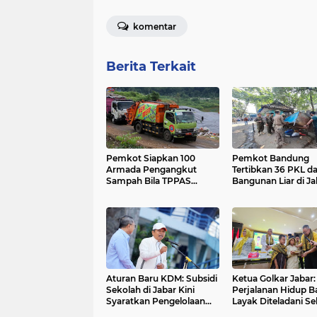
komentar
Berita Terkait
Pemkot Siapkan 100
Pemkot Bandung
Armada Pengangkut
Tertibkan 36 PKL d
Sampah Bila TPPAS
Bangunan Liar di Ja
Legok Nangka Beroperasi
Rajiman
Aturan Baru KDM: Subsidi
Ketua Golkar Jabar:
Sekolah di Jabar Kini
Perjalanan Hidup Ba
Syaratkan Pengelolaan
Layak Diteladani Se
Sampah
Kader Partai