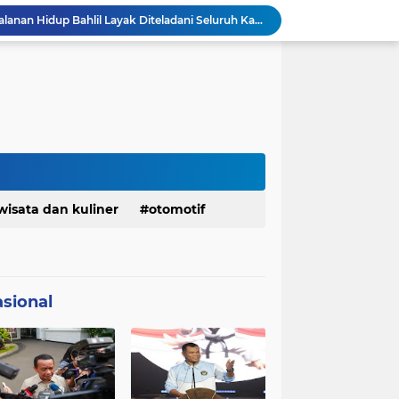
KDM Fokus Rampungkan Pemenuhan Layanan Dasar dan Konektivitas Wilayah pada 2027
Menaker: ASN Kemnaker Harus Hadirkan Dampak Nyata bagi Masyarakat
DPRD dan Gubernur Jawa Barat Menyepakati Rancangan KUA-PPAS APBD Tahun Anggaran 2027
Margaretha : Ekonomi Jabar Triwulan II 2026 Tumbuh 5,73 Persen, Lebih Tinggi Dibandingkan Nasional
Pemkot Siapkan 100 Armada Pengangkut Sampah Bila TPPAS Legok Nangka Beroperasi
Serda Muhammad Raihan Fadhila Raih Emas pada 8th Asian Taekwondo Indonesia Open Championship 2026
Presiden Prabowo Instruksikan Percepatan Penanganan Pemadaman Listrik & Jaga Stabilitas Harga BBM
BAZNAS Jabar Salurkan Program Berbagi Daging dari Zakat Pengguna BRImo untuk Masyarakat Desa Ciririp Purwakarta
Bangkitkan Merek Legendaris Semen Kujang, SIG Bidik Penguatan Dominasi Pasar Jawa Barat
wisata dan kuliner
otomotif
Ketua Golkar Jabar: Perjalanan Hidup Bahlil Layak Diteladani Seluruh Kader Partai
sional