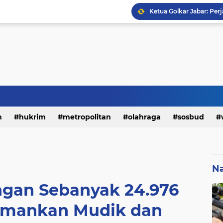
h
hukrim
metropolitan
olahraga
sosbud
Na
ngan Sebanyak 24.976
Amankan Mudik dan