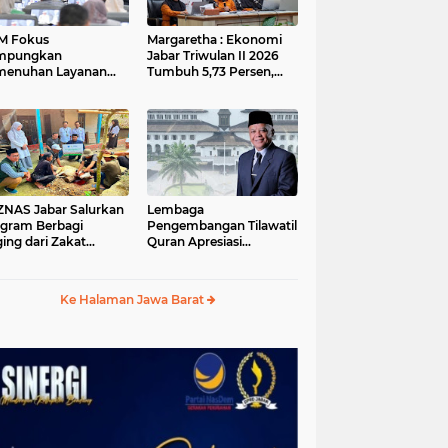
M Fokus
Margaretha : Ekonomi
mpungkan
Jabar Triwulan II 2026
menuhan Layanan
Tumbuh 5,73 Persen,
ar dan Konektivitas
Lebih Tinggi
ayah pada 2027
Dibandingkan Nasional
S Jabar Salurkan
Lembaga
gram Berbagi
Pengembangan Tilawatil
ing dari Zakat
Quran Apresiasi
ngguna BRImo untuk
Keputusan Pemprov
yarakat Desa Ciririp
Jabar Selenggarakan
wakarta
Langsung MTQ Jabar
Ke Halaman Jawa Barat