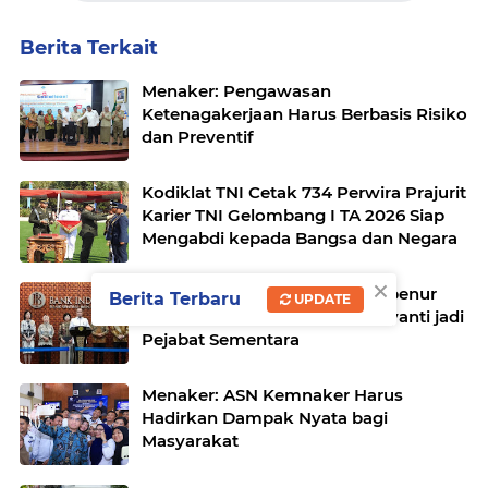
Berita Terkait
Menaker: Pengawasan
Ketenagakerjaan Harus Berbasis Risiko
dan Preventif
Kodiklat TNI Cetak 734 Perwira Prajurit
Karier TNI Gelombang I TA 2026 Siap
Mengabdi kepada Bangsa dan Negara
×
Perry Warjiyo Mundur dari Gubenur
Berita Terbaru
UPDATE
Bank Indonesia, Destry Damayanti jadi
Pejabat Sementara
Menaker: ASN Kemnaker Harus
Hadirkan Dampak Nyata bagi
Masyarakat