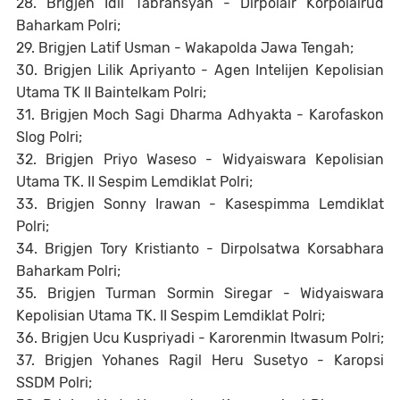
28. Brigjen Idil Tabransyah - Dirpolair Korpolairud
Baharkam Polri;
29. Brigjen Latif Usman - Wakapolda Jawa Tengah;
30. Brigjen Lilik Apriyanto - Agen Intelijen Kepolisian
Utama TK II Baintelkam Polri;
31. Brigjen Moch Sagi Dharma Adhyakta - Karofaskon
Slog Polri;
32. Brigjen Priyo Waseso - Widyaiswara Kepolisian
Utama TK. II Sespim Lemdiklat Polri;
33. Brigjen Sonny Irawan - Kasespimma Lemdiklat
Polri;
34. Brigjen Tory Kristianto - Dirpolsatwa Korsabhara
Baharkam Polri;
35. Brigjen Turman Sormin Siregar - Widyaiswara
Kepolisian Utama TK. II Sespim Lemdiklat Polri;
36. Brigjen Ucu Kuspriyadi - Karorenmin Itwasum Polri;
37. Brigjen Yohanes Ragil Heru Susetyo - Karopsi
SSDM Polri;