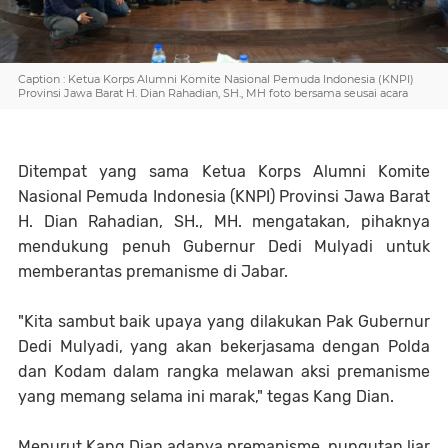
Caption : Ketua Korps Alumni Komite Nasional Pemuda Indonesia (KNPI)
Provinsi Jawa Barat H. Dian Rahadian, SH., MH foto bersama seusai acara
Ditempat yang sama Ketua Korps Alumni Komite
Nasional Pemuda Indonesia (KNPI) Provinsi Jawa Barat
H. Dian Rahadian, SH., MH. mengatakan, pihaknya
mendukung penuh Gubernur Dedi Mulyadi untuk
memberantas premanisme di Jabar.
"Kita sambut baik upaya yang dilakukan Pak Gubernur
Dedi Mulyadi, yang akan bekerjasama dengan Polda
dan Kodam dalam rangka melawan aksi premanisme
yang memang selama ini marak," tegas Kang Dian.
Menurut Kang Dian adanya premanisme, pungutan liar