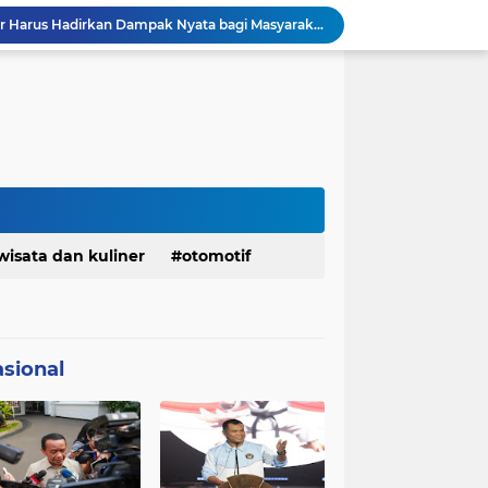
DPRD dan Gubernur Jawa Barat Menyepakati Rancangan KUA-PPAS APBD Tahun Anggaran 2027
Pemkot Siapkan 100 Armada Pengangkut Sampah Bila TPPAS Legok Nangka Beroperasi
Serda Muhammad Raihan Fadhila Raih Emas pada 8th Asian Taekwondo Indonesia Open Championship 2026
Presiden Prabowo Instruksikan Percepatan Penanganan Pemadaman Listrik & Jaga Stabilitas Harga BBM
BAZNAS Jabar Salurkan Program Berbagi Daging dari Zakat Pengguna BRImo untuk Masyarakat Desa Ciririp Purwakarta
Lembaga Pengembangan Tilawatil Quran Apresiasi Keputusan Pemprov Jabar Selenggarakan Langsung MTQ Jabar
Wakil Panglima TNI Buka 8th Asian Taekwondo Indonesia Open Championship 2026
Kanwil HAM Jabar Kawal Proses Hukum, Kasus Pembunuhan Satpam Jatiluhur
KDM Fokus Rampungkan Pemenuhan Layanan Dasar dan Konektivitas Wilayah pada 2027
wisata dan kuliner
otomotif
Menaker: ASN Kemnaker Harus Hadirkan Dampak Nyata bagi Masyarakat
sional