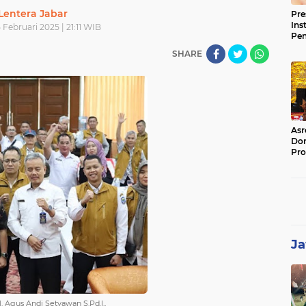
Lentera Jabar
Pre
Ins
 Februari 2025 | 21:11 WIB
Pe
Pem
SHARE
Jag
BB
Asr
Dor
Pro
Sat
Kin
Ja
. Agus Andi Setyawan S.Pd.I.,