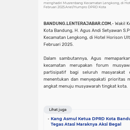
menghadiri Musrenbang Kecamatan Lengkong, di Hotel
Februari 2025.Ariel/Humpro DPRD Kota
BANDUNG.LENTERAJABAR.COM
,- Wakil 
Kota Bandung, H. Agus Andi Setyawan S.P
Kecamatan Lengkong, di Hotel Horison Ul
Februari 2025.
Dalam sambutannya, Agus memaparkan
kecamatan merupakan forum musyawa
partisipatif bagi seluruh masyarakat
menentukan dan menyepakati prioritas m
angkat menuju musyawarah tingkat kota.
Lihat juga
Kang Asmul Ketua DPRD Kota Bandu
Tegas Atasi Maraknya Aksi Begal