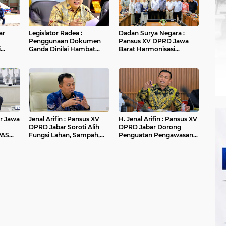
ar
Legislator Radea :
Dadan Surya Negara :
Penggunaan Dokumen
Pansus XV DPRD Jawa
i
Ganda Dinilai Hambat
Barat Harmonisasi
fikasi
Smart City dan
Ranperda PPLH Melalui
Tingkatkan Timbulan
Konsultasi ke
Sampah di Kota Bandung
Kementerian
r Jawa
Jenal Arifin : Pansus XV
H. Jenal Arifin : Pansus XV
DPRD Jabar Soroti Alih
DPRD Jabar Dorong
PAS
Fungsi Lahan, Sampah,
Penguatan Pengawasan
ran
dan Sungai di Bogor
Pencemaran Lingkungan
di DAS Cilamaya