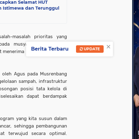
Ucapkan Selamat HUT
h Istimewa dan Terunggul
alah-masalah prioritas yang
×
pada musyawarah ini dapat
Berita Terbaru
UPDATE
at menerima manfaat pelayanan
ot oleh Agus pada Musrenbang
elolaan sampah, infrastruktur
songan posisi tata kelola di
iselesaikan dapat berdampak
ogram yang kita susun dalam
lancar, sehingga pembangunan
at terwujud secara optimal.