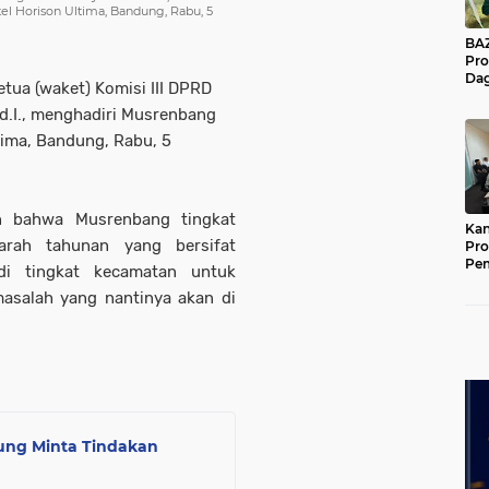
 Horison Ultima, Bandung, Rabu, 5
BAZNA
Pro
Dag
Ketua (waket) Komisi III DPRD
Pe
d.I., menghadiri Musrenbang
Mas
Pur
tima, Bandung, Rabu, 5
 bahwa Musrenbang tingkat
Kan
rah tahunan yang bersifat
Pro
Pe
 di tingkat kecamatan untuk
Jat
asalah yang nantinya akan di
ng Minta Tindakan