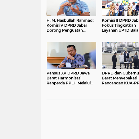
H. M. Hasbullah Rahmad :
Komisi II DPRD Jab
Komisi V DPRD Jabar
Fokus Tingkatkan
Dorong Penguatan
Layanan UPTD Bala
Sarana dan Pemetaan
Pengujian dan Serti
Kebutuhan Sekolah
Mutu Barang Agro
Rakyat di Kabupaten
Bandung
Pansus XV DPRD Jawa
DPRD dan Gubernu
Barat Harmonisasi
Barat Menyepakati
Ranperda PPLH Melalui
Rancangan KUA-P
Konsultasi ke
APBD Tahun Angga
Kementerian
2027