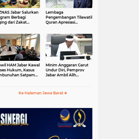
S Jabar Salurkan
Lembaga
gram Berbagi
Pengembangan Tilawatil
ing dari Zakat
Quran Apresiasi
ngguna BRImo untuk
Keputusan Pemprov
yarakat Desa Ciririp
Jabar Selenggarakan
wakarta
Langsung MTQ Jabar
wil HAM Jabar Kawal
Minim Anggaran Garut
ses Hukum, Kasus
Undur Diri, Pemprov
mbunuhan Satpam
Jabar Ambil Alih
iluhur
Pelaksanaan MTQ Jabar
2026
Ke Halaman Jawa Barat