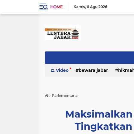
HOME
Kamis
6 Agu 2026
Video
bewara jabar
hikma
›
Parlementaria
Maksimalkan
Tingkatkan