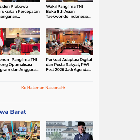
siden Prabowo
Wakil Panglima TNI
truksikan Percepatan
Buka 8th Asian
nanganan
Taekwondo Indonesia
adaman Listrik &
Open Championship
a Stabilitas Harga
2026
M
enum Panglima TNI
Perkuat Adaptasi Digital
ong Optimalisasi
dan Pesta Rakyat, PWI
gram dan Anggaran
Fest 2026 Jadi Agenda
ker Melalui Evaluasi
Tetap PWI Pusat
erja
Ke Halaman Nasional
wa Barat