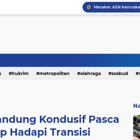
h
hukrim
metropolitan
olahraga
sosbud
Na
andung Kondusif Pasca
ap Hadapi Transisi