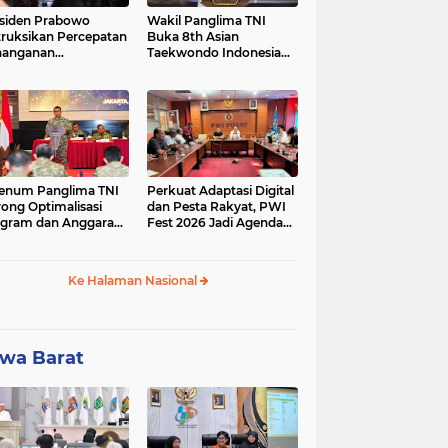
siden Prabowo
Wakil Panglima TNI
truksikan Percepatan
Buka 8th Asian
nanganan
Taekwondo Indonesia
adaman Listrik &
Open Championship
a Stabilitas Harga
2026
M
enum Panglima TNI
Perkuat Adaptasi Digital
ong Optimalisasi
dan Pesta Rakyat, PWI
gram dan Anggaran
Fest 2026 Jadi Agenda
ker Melalui Evaluasi
Tetap PWI Pusat
erja
Ke Halaman Nasional
wa Barat