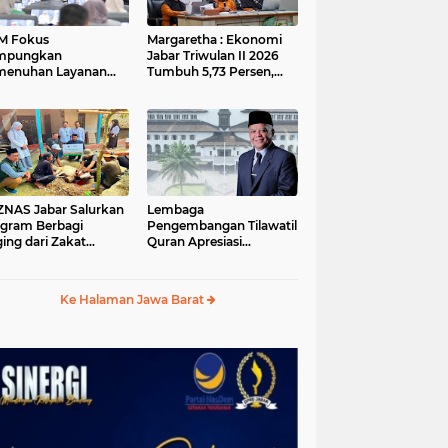
M Fokus
Margaretha : Ekonomi
mpungkan
Jabar Triwulan II 2026
menuhan Layanan
Tumbuh 5,73 Persen,
ar dan Konektivitas
Lebih Tinggi
ayah pada 2027
Dibandingkan Nasional
S Jabar Salurkan
Lembaga
gram Berbagi
Pengembangan Tilawatil
ing dari Zakat
Quran Apresiasi
ngguna BRImo untuk
Keputusan Pemprov
yarakat Desa Ciririp
Jabar Selenggarakan
wakarta
Langsung MTQ Jabar
Ke Halaman Jawa Barat