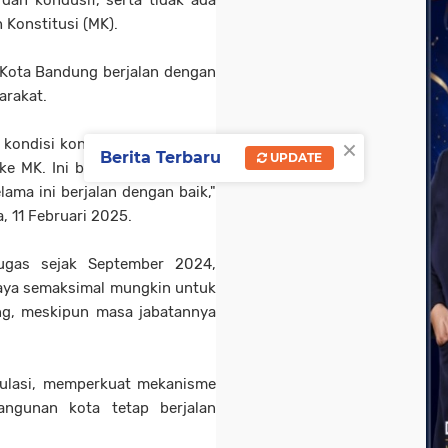
dan kondusif, serta tidak ada
 Konstitusi (MK).
 Kota Bandung berjalan dengan
arakat.
×
kondisi kondusif usai Pilkada,
Berita Terbaru
UPDATE
 ke MK. Ini bukti bahwa sistem
ama ini berjalan dengan baik,"
, 11 Februari 2025.
tugas sejak September 2024,
paya semaksimal mungkin untuk
ng, meskipun masa jabatannya
ulasi, memperkuat mekanisme
angunan kota tetap berjalan