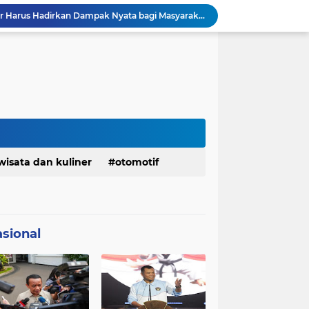
Menaker: ASN Kemnaker Harus Hadirkan Dampak Nyata bagi Masyarakat
DPRD dan Gubernur Jawa Barat Menyepakati Rancangan KUA-PPAS APBD Tahun Anggaran 2027
Margaretha : Ekonomi Jabar Triwulan II 2026 Tumbuh 5,73 Persen, Lebih Tinggi Dibandingkan Nasional
Pemkot Siapkan 100 Armada Pengangkut Sampah Bila TPPAS Legok Nangka Beroperasi
Serda Muhammad Raihan Fadhila Raih Emas pada 8th Asian Taekwondo Indonesia Open Championship 2026
Presiden Prabowo Instruksikan Percepatan Penanganan Pemadaman Listrik & Jaga Stabilitas Harga BBM
BAZNAS Jabar Salurkan Program Berbagi Daging dari Zakat Pengguna BRImo untuk Masyarakat Desa Ciririp Purwakarta
Bangkitkan Merek Legendaris Semen Kujang, SIG Bidik Penguatan Dominasi Pasar Jawa Barat
Ketua Golkar Jabar: Perjalanan Hidup Bahlil Layak Diteladani Seluruh Kader Partai
wisata dan kuliner
otomotif
KDM Fokus Rampungkan Pemenuhan Layanan Dasar dan Konektivitas Wilayah pada 2027
sional