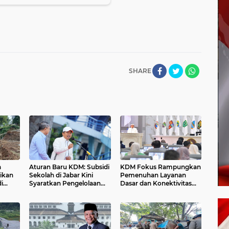
SHARE
a
Aturan Baru KDM: Subsidi
KDM Fokus Rampungkan
tikan
Sekolah di Jabar Kini
Pemenuhan Layanan
i
Syaratkan Pengelolaan
Dasar dan Konektivitas
Sampah
Wilayah pada 2027