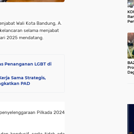
KD
Ra
Pe
enjabat Wali Kota Bandung, A.
Das
kelancaran selama menjabat
Wil
uari 2025 mendatang.
BAZNA
as Penanganan LGBT di
Pro
Dag
Pe
erja Sama Strategis,
Mas
ingkatkan PAD
Pur
 penyelenggaraan Pilkada 2024