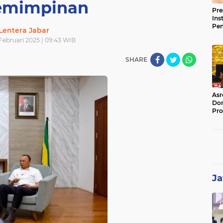
emimpinan
Pre
Ins
Pe
Lentera Jabar
Pem
Februari 2025 | 09:43 WIB
Jag
BB
SHARE
Asr
Dor
Pro
Sat
Kin
Ja