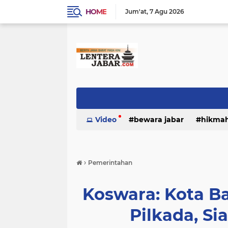
HOME
Jum'at
7 Agu 2026
Video
bewara jabar
hikma
›
Pemerintahan
Koswara: Kota B
Pilkada, Si