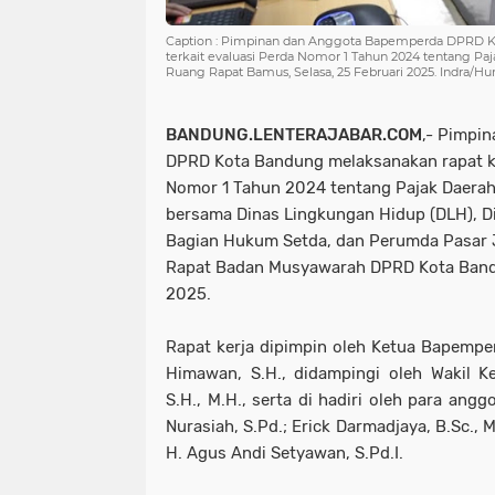
Caption : Pimpinan dan Anggota Bapemperda DPRD K
terkait evaluasi Perda Nomor 1 Tahun 2024 tentang Paj
Ruang Rapat Bamus, Selasa, 25 Februari 2025. Indra
BANDUNG.LENTERAJABAR.COM
,- Pimpi
DPRD Kota Bandung melaksanakan rapat ker
Nomor 1 Tahun 2024 tentang Pajak Daerah 
bersama Dinas Lingkungan Hidup (DLH), Di
Bagian Hukum Setda, dan Perumda Pasar 
Rapat Badan Musyawarah DPRD Kota Bandu
2025.
Rapat kerja dipimpin oleh Ketua Bapemp
Himawan, S.H., didampingi oleh Wakil 
S.H., M.H., serta di hadiri oleh para an
Nurasiah, S.Pd.; Erick Darmadjaya, B.Sc., M.
H. Agus Andi Setyawan, S.Pd.I.