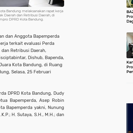
ota Bandung melaksanakan rapat kerja
BAZNA
ak Daerah dan Retribusi Daerah, di
Pro
/Humpro DPRD Kota Bandung.
Dag
Pe
Mas
Pur
nan dan Anggota Bapemperda
ja terkait evaluasi Perda
dan Retribusi Daerah,
sciptabintar, Dishub, Bapenda,
Kan
Juara Kota Bandung, di Ruang
Pro
ng, Selasa, 25 Februari
Pe
Jat
erda DPRD Kota Bandung, Dudy
Ketua Bapemperda, Asep Robin
ggota Bapemperda yakni, Nunung
K.P.; H. Sutaya, S.H., M.H.; dan