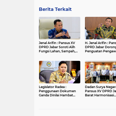
Berita Terkait
Jenal Arifin : Pansus XV
H. Jenal Arifin : Pa
DPRD Jabar Soroti Alih
DPRD Jabar Doron
Fungsi Lahan, Sampah,
Penguatan Pengaw
dan Sungai di Bogor
Pencemaran Lingk
di DAS Cilamaya
Legislator Radea :
Dadan Surya Negara
Penggunaan Dokumen
Pansus XV DPRD J
Ganda Dinilai Hambat
Barat Harmonisasi
Smart City dan
Ranperda PPLH Mel
Tingkatkan Timbulan
Konsultasi ke
Sampah di Kota Bandung
Kementerian