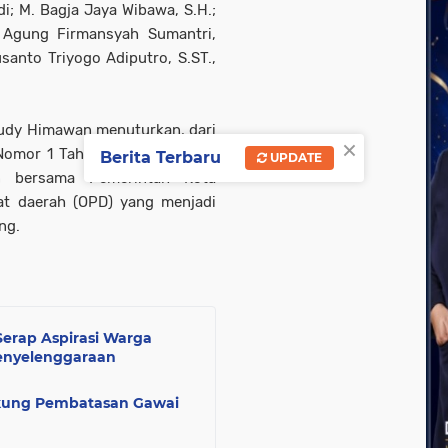
; M. Bagja Jaya Wibawa, S.H.;
. Agung Firmansyah Sumantri,
santo Triyogo Adiputro, S.ST.,
dy Himawan menuturkan, dari
×
 Nomor 1 Tahun 2024, terdapat
Berita Terbaru
UPDATE
an bersama Pemerintah Kota
at daerah (OPD) yang menjadi
ng.
Serap Aspirasi Warga
enyelenggaraan
ukung Pembatasan Gawai