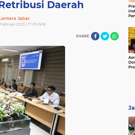
Retribusi Daerah
Pre
Ins
Pe
Lentera Jabar
Pem
Februari 2025 | 17:09 WIB
Jag
BB
SHARE
Asr
Dor
Pro
Sat
Kin
Ja