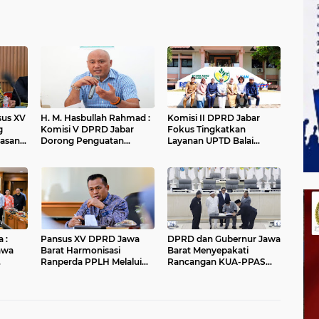
nsus XV
H. M. Hasbullah Rahmad :
Komisi II DPRD Jabar
g
Komisi V DPRD Jabar
Fokus Tingkatkan
asan
Dorong Penguatan
Layanan UPTD Balai
ungan
Sarana dan Pemetaan
Pengujian dan Sertifikasi
Kebutuhan Sekolah
Mutu Barang Agro
Rakyat di Kabupaten
Bandung
 :
Pansus XV DPRD Jawa
DPRD dan Gubernur Jawa
awa
Barat Harmonisasi
Barat Menyepakati
Ranperda PPLH Melalui
Rancangan KUA-PPAS
alui
Konsultasi ke
APBD Tahun Anggaran
Kementerian
2027