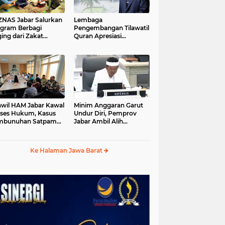
S Jabar Salurkan
Lembaga
gram Berbagi
Pengembangan Tilawatil
ing dari Zakat
Quran Apresiasi
ngguna BRImo untuk
Keputusan Pemprov
yarakat Desa Ciririp
Jabar Selenggarakan
wakarta
Langsung MTQ Jabar
wil HAM Jabar Kawal
Minim Anggaran Garut
ses Hukum, Kasus
Undur Diri, Pemprov
mbunuhan Satpam
Jabar Ambil Alih
iluhur
Pelaksanaan MTQ Jabar
2026
Ke Halaman Jawa Barat