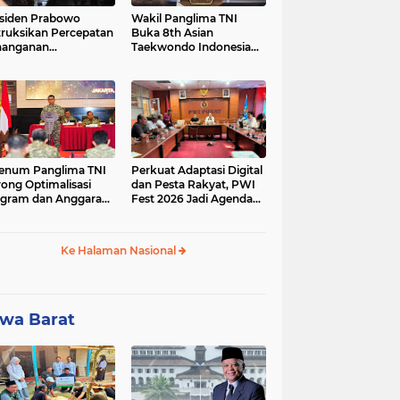
siden Prabowo
Wakil Panglima TNI
truksikan Percepatan
Buka 8th Asian
nanganan
Taekwondo Indonesia
adaman Listrik &
Open Championship
a Stabilitas Harga
2026
M
enum Panglima TNI
Perkuat Adaptasi Digital
ong Optimalisasi
dan Pesta Rakyat, PWI
gram dan Anggaran
Fest 2026 Jadi Agenda
ker Melalui Evaluasi
Tetap PWI Pusat
erja
Ke Halaman Nasional
wa Barat