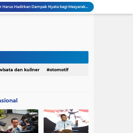
DPRD dan Gubernur Jawa Barat Menyepakati Rancangan KUA-PPAS APBD Tahun Anggaran 2027
Pemkot Siapkan 100 Armada Pengangkut Sampah Bila TPPAS Legok Nangka Beroperasi
Serda Muhammad Raihan Fadhila Raih Emas pada 8th Asian Taekwondo Indonesia Open Championship 2026
Presiden Prabowo Instruksikan Percepatan Penanganan Pemadaman Listrik & Jaga Stabilitas Harga BBM
BAZNAS Jabar Salurkan Program Berbagi Daging dari Zakat Pengguna BRImo untuk Masyarakat Desa Ciririp Purwakarta
Lembaga Pengembangan Tilawatil Quran Apresiasi Keputusan Pemprov Jabar Selenggarakan Langsung MTQ Jabar
Wakil Panglima TNI Buka 8th Asian Taekwondo Indonesia Open Championship 2026
Kanwil HAM Jabar Kawal Proses Hukum, Kasus Pembunuhan Satpam Jatiluhur
KDM Fokus Rampungkan Pemenuhan Layanan Dasar dan Konektivitas Wilayah pada 2027
wisata dan kuliner
otomotif
Menaker: ASN Kemnaker Harus Hadirkan Dampak Nyata bagi Masyarakat
sional