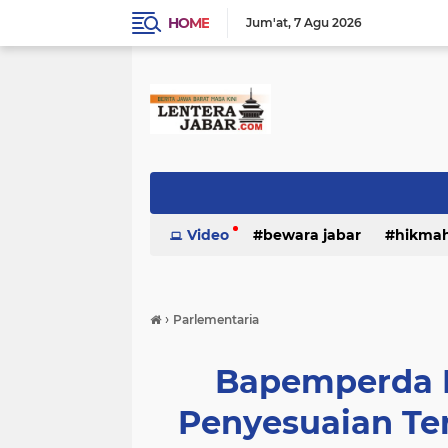
HOME
Jum'at
7 Agu 2026
Video
bewara jabar
hikma
›
Parlementaria
Bapemperda 
Penyesuaian Te