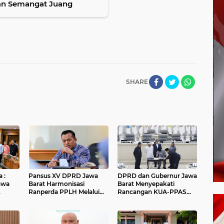
dan Semangat Juang
SHARE
 :
Pansus XV DPRD Jawa
DPRD dan Gubernur Jawa
awa
Barat Harmonisasi
Barat Menyepakati
Ranperda PPLH Melalui
Rancangan KUA-PPAS
alui
Konsultasi ke
APBD Tahun Anggaran
Kementerian
2027