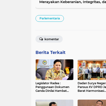
Merayakan Keberanian, Integritas, 
Parlementaria
komentar
Berita Terkait
Legislator Radea :
Dadan Surya Negara
Penggunaan Dokumen
Pansus XV DPRD J
Ganda Dinilai Hambat
Barat Harmonisasi
Smart City dan
Ranperda PPLH Mel
Tingkatkan Timbulan
Konsultasi ke
Sampah di Kota Bandung
Kementerian