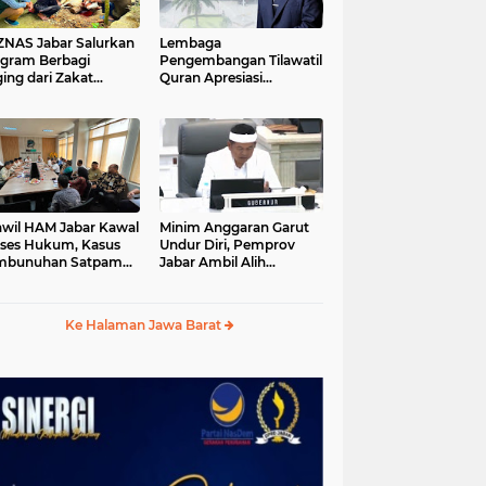
S Jabar Salurkan
Lembaga
gram Berbagi
Pengembangan Tilawatil
ing dari Zakat
Quran Apresiasi
ngguna BRImo untuk
Keputusan Pemprov
yarakat Desa Ciririp
Jabar Selenggarakan
wakarta
Langsung MTQ Jabar
wil HAM Jabar Kawal
Minim Anggaran Garut
ses Hukum, Kasus
Undur Diri, Pemprov
mbunuhan Satpam
Jabar Ambil Alih
iluhur
Pelaksanaan MTQ Jabar
2026
Ke Halaman Jawa Barat