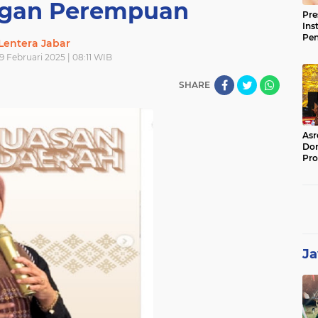
ngan Perempuan
Pre
Ins
Pe
Lentera Jabar
Pem
 Februari 2025 | 08:11 WIB
Jag
BB
SHARE
Asr
Dor
Pro
Sat
Kin
Ja