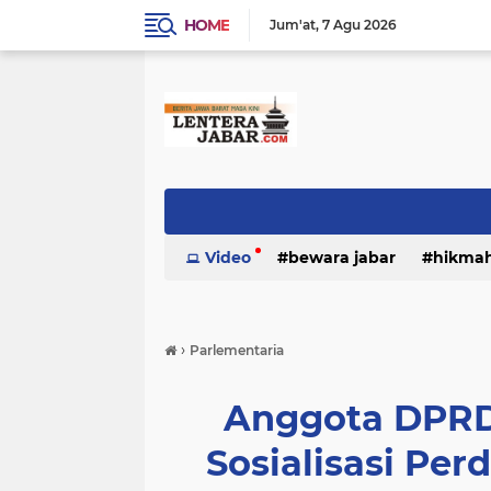
HOME
Jum'at
7 Agu 2026
Video
bewara jabar
hikma
›
Parlementaria
Anggota DPRD
Sosialisasi Pe