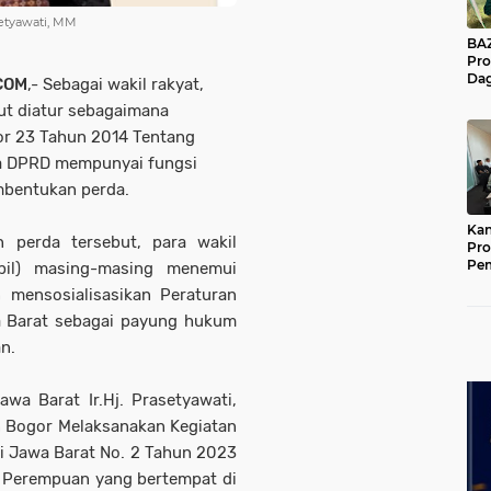
setyawati, MM
BAZNA
Pro
Dag
COM
,- Sebagai wakil rakyat,
Pe
ut diatur sebagaimana
Mas
Pur
r 23 Tahun 2014 Tentang
a DPRD mempunyai fungsi
mbentukan perda.
Kan
 perda tersebut, para wakil
Pro
Pe
apil) masing-masing menemui
Jat
 mensosialisasikan Peraturan
a Barat sebagai payung hukum
an.
wa Barat Ir.Hj. Prasetyawati,
n Bogor Melaksanakan Kegiatan
i Jawa Barat No. 2 Tahun 2023
 Perempuan yang bertempat di