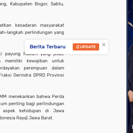
ang, Kabupaten Bogor, Sabtu,
katkan kesadaran masyarakat
kah-langkah perlindungan yang
×
Berita Terbaru
UPDATE
ki payung hukum yang jelas,
 memiliki kewajiban untuk
rdayakan perempuan dalam
Fraksi Gerindra
DPRD Provinsi
ti, MM menekankan bahwa Perda
um penting bagi perlindungan
 aspek kehidupan di Jawa
donesia Raya) Jawa Barat.