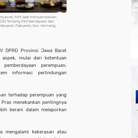
asetyawati, MM saat menyampaikan
 2023 Tentang Pemberdayaan dan
Pabuaran, Pabuaran, Kec. Kemang,
 IV DPRD Provinsi Jawa Barat
 aspek, mulai dari ketentuan
 pemberdayaan perempuan,
tem informasi perlindungan
san terhadap perempuan yang
bu Pras menekankan pentingnya
bih berani dalam melaporkan
ka mengalami kekerasan atau