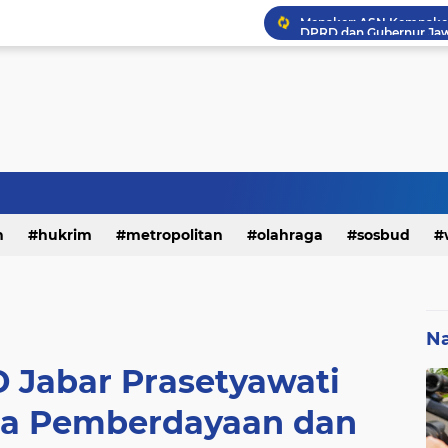
h
hukrim
metropolitan
olahraga
sosbud
Na
 Jabar Prasetyawati
rda Pemberdayaan dan