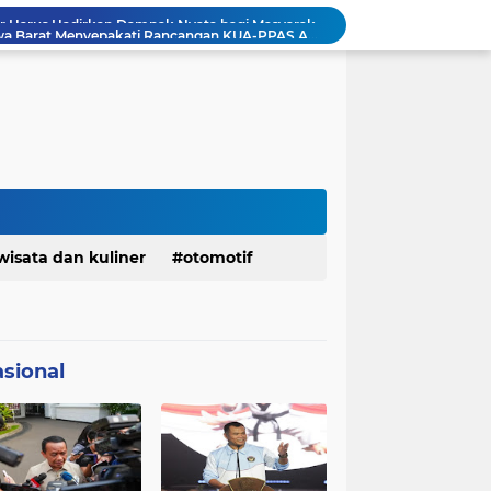
DPRD dan Gubernur Jawa Barat Menyepakati Rancangan KUA-PPAS APBD Tahun Anggaran 2027
Pemkot Siapkan 100 Armada Pengangkut Sampah Bila TPPAS Legok Nangka Beroperasi
Serda Muhammad Raihan Fadhila Raih Emas pada 8th Asian Taekwondo Indonesia Open Championship 2026
Presiden Prabowo Instruksikan Percepatan Penanganan Pemadaman Listrik & Jaga Stabilitas Harga BBM
BAZNAS Jabar Salurkan Program Berbagi Daging dari Zakat Pengguna BRImo untuk Masyarakat Desa Ciririp Purwakarta
Lembaga Pengembangan Tilawatil Quran Apresiasi Keputusan Pemprov Jabar Selenggarakan Langsung MTQ Jabar
Wakil Panglima TNI Buka 8th Asian Taekwondo Indonesia Open Championship 2026
Kanwil HAM Jabar Kawal Proses Hukum, Kasus Pembunuhan Satpam Jatiluhur
KDM Fokus Rampungkan Pemenuhan Layanan Dasar dan Konektivitas Wilayah pada 2027
wisata dan kuliner
otomotif
Menaker: ASN Kemnaker Harus Hadirkan Dampak Nyata bagi Masyarakat
sional