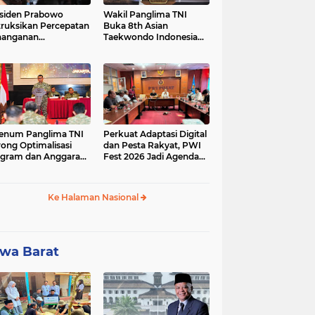
siden Prabowo
Wakil Panglima TNI
truksikan Percepatan
Buka 8th Asian
nanganan
Taekwondo Indonesia
adaman Listrik &
Open Championship
a Stabilitas Harga
2026
M
enum Panglima TNI
Perkuat Adaptasi Digital
ong Optimalisasi
dan Pesta Rakyat, PWI
gram dan Anggaran
Fest 2026 Jadi Agenda
ker Melalui Evaluasi
Tetap PWI Pusat
erja
Ke Halaman Nasional
wa Barat