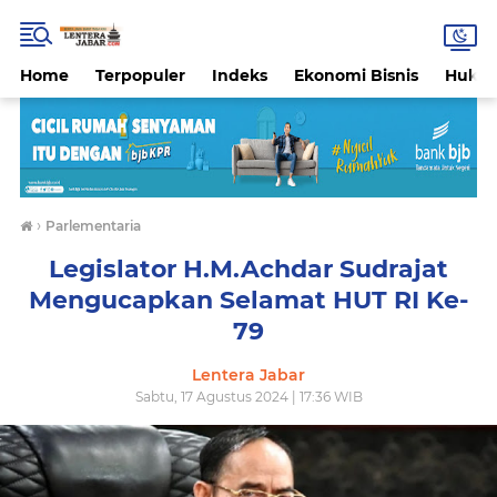
Home
Terpopuler
Indeks
Ekonomi Bisnis
Hukri
›
Parlementaria
Legislator H.M.Achdar Sudrajat
Mengucapkan Selamat HUT RI Ke-
79
Lentera Jabar
Sabtu, 17 Agustus 2024 | 17:36 WIB