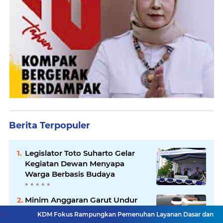
Berita Terpopuler
Legislator Toto Suharto Gelar
Kegiatan Dewan Menyapa
Warga Berbasis Budaya
Minim Anggaran Garut Undur
Diri, Pemprov Jabar Ambil Alih
M Fokus Rampungkan Pemenuhan Layanan Dasar dan Konektivitas Wila
Pelaksanaan MTQ Jabar 2026