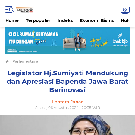
Home
Terpopuler
Indeks
Ekonomi Bisnis
Hukri
›
Parlementaria
Legislator Hj.Sumiyati Mendukung
dan Apresiasi Bapenda Jawa Barat
Berinovasi
Lentera Jabar
Selasa, 06 Agustus 2024 | 20:35 WIB