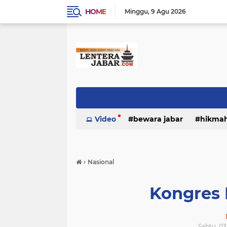
HOME
Minggu
9 Agu 2026
Video
bewara jabar
hikma
›
Nasional
Kongres 
Sabtu, 03