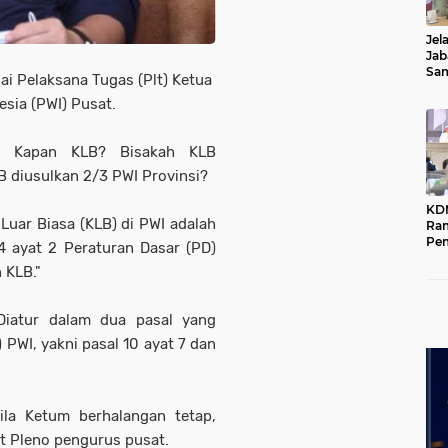
Jel
Jab
Sa
ai Pelaksana Tugas (Plt) Ketua
Kot
sia (PWI) Pusat.
a; Kapan KLB? Bisakah KLB
 diusulkan 2/3 PWI Provinsi?
KD
Luar Biasa (KLB) di PWI adalah
Ra
Pe
14 ayat 2 Peraturan Dasar (PD)
Das
n KLB."
Wil
iatur dalam dua pasal yang
PWI, yakni pasal 10 ayat 7 dan
ila Ketum berhalangan tetap,
at Pleno pengurus pusat.