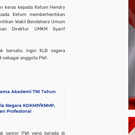
ran keras kepada Ketum Hendry
pada Ketum memberhentikan
entikan Wakil Bendahara Umum
kan Direktur UMKM Syarif
ak bersatu ingin KLB segera
B sebagai anggota PWI.
rtama Akademi TNI Tahun
Bela Negara KDKMP/KNMP,
an Profesional
ak senior PWI yang berada di