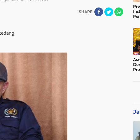
Pre
Ins
SHARE
Pe
Pem
Jag
BB
dang
Asr
Dor
Pro
Sat
Kin
Ja