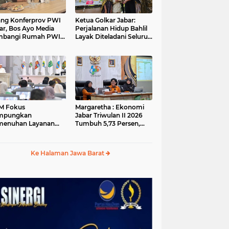
ang Konferprov PWI
Ketua Golkar Jabar:
ar, Bos Ayo Media
Perjalanan Hidup Bahlil
mbangi Rumah PWI
Layak Diteladani Seluruh
a Bogor
Kader Partai
M Fokus
Margaretha : Ekonomi
mpungkan
Jabar Triwulan II 2026
menuhan Layanan
Tumbuh 5,73 Persen,
ar dan Konektivitas
Lebih Tinggi
ayah pada 2027
Dibandingkan Nasional
Ke Halaman Jawa Barat