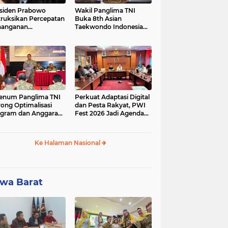
siden Prabowo
Wakil Panglima TNI
truksikan Percepatan
Buka 8th Asian
nanganan
Taekwondo Indonesia
adaman Listrik &
Open Championship
a Stabilitas Harga
2026
M
enum Panglima TNI
Perkuat Adaptasi Digital
ong Optimalisasi
dan Pesta Rakyat, PWI
gram dan Anggaran
Fest 2026 Jadi Agenda
ker Melalui Evaluasi
Tetap PWI Pusat
erja
Ke Halaman Nasional
wa Barat