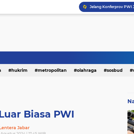
h
hukrim
metropolitan
olahraga
sosbud
Na
Luar Biasa PWI
Lentera Jabar
 Agustus 2024 | 17:45 WIB