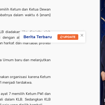
memilih Ketum dan Ketua Dewan
mbatnya dalam waktu 6 (enam)
LB diadakan jika diminta oleh
×
Berita Terbaru
UPDATE
si dengan alasan ketua umum
n harkat dan martabat profesi
tua Umum baru dan melanjutkan
sanakan organisasi karena Ketum
I menjadi terdakwa.
 ayat 7 memilih Ketum PWI dan
bali dalam KLB. Sedangkan KLB