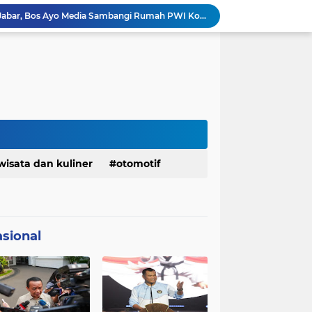
Bangkitkan Merek Legendaris Semen Kujang, SIG Bidik Penguatan Dominasi Pasar Jawa Barat
Ketua Golkar Jabar: Perjalanan Hidup Bahlil Layak Diteladani Seluruh Kader Partai
KDM Fokus Rampungkan Pemenuhan Layanan Dasar dan Konektivitas Wilayah pada 2027
Menaker: ASN Kemnaker Harus Hadirkan Dampak Nyata bagi Masyarakat
DPRD dan Gubernur Jawa Barat Menyepakati Rancangan KUA-PPAS APBD Tahun Anggaran 2027
Margaretha : Ekonomi Jabar Triwulan II 2026 Tumbuh 5,73 Persen, Lebih Tinggi Dibandingkan Nasional
Pemkot Siapkan 100 Armada Pengangkut Sampah Bila TPPAS Legok Nangka Beroperasi
Serda Muhammad Raihan Fadhila Raih Emas pada 8th Asian Taekwondo Indonesia Open Championship 2026
Info Penting! DPD Partai Demokrat Provinsi Jawa Barat Membuka Pendaftaran bakal calon Ketua
wisata dan kuliner
otomotif
Jelang Konferprov PWI Jabar, Bos Ayo Media Sambangi Rumah PWI Kota Bogor
sional