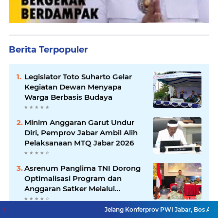
Berita Terpopuler
Legislator Toto Suharto Gelar
Kegiatan Dewan Menyapa
Warga Berbasis Budaya
Minim Anggaran Garut Undur
Diri, Pemprov Jabar Ambil Alih
Pelaksanaan MTQ Jabar 2026
Asrenum Panglima TNI Dorong
Optimalisasi Program dan
Anggaran Satker Melalui
Evaluasi Kinerja
Jelang Konferprov PWI Jabar, Bos Ayo Media Samb
Pemkot Siapkan 100 Armada