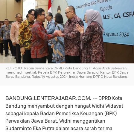
KET FOTO: Ketua Sementara DPRD Kota Bandung H. Agus Andi Setyawan,
menghadiri sertijab Kepala BPK Perwakilan Jawa Barat, di Kantor BPK Jawa
Barat, Bandung, Rabu, 14 Agustus 2024. Indra/Humpro DPRD Kota Bandung.
BANDUNG.LENTERAJABAR.COM
, -- DPRD Kota
Bandung menyambut dengan hangat Widhi Widayat
sebagai kepala Badan Pemeriksa Keuangan (BPK)
Perwakilan Jawa Barat. Widhi menggantikan
Sudarminto Eka Putra dalam acara serah terima