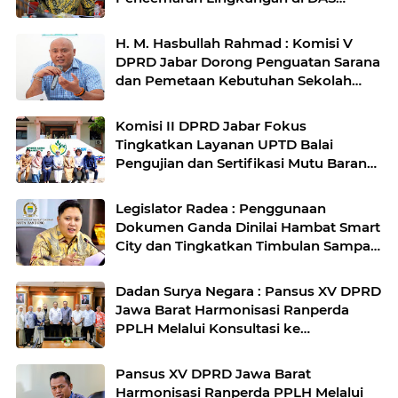
Cilamaya
H. M. Hasbullah Rahmad : Komisi V
DPRD Jabar Dorong Penguatan Sarana
dan Pemetaan Kebutuhan Sekolah
Rakyat di Kabupaten Bandung
Komisi II DPRD Jabar Fokus
Tingkatkan Layanan UPTD Balai
Pengujian dan Sertifikasi Mutu Barang
Agro
Legislator Radea : Penggunaan
Dokumen Ganda Dinilai Hambat Smart
City dan Tingkatkan Timbulan Sampah
di Kota Bandung
Dadan Surya Negara : Pansus XV DPRD
Jawa Barat Harmonisasi Ranperda
PPLH Melalui Konsultasi ke
Kementerian
Pansus XV DPRD Jawa Barat
Harmonisasi Ranperda PPLH Melalui