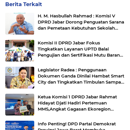
Berita Terkait
H. M. Hasbullah Rahmad : Komisi V
DPRD Jabar Dorong Penguatan Sarana
dan Pemetaan Kebutuhan Sekolah
Rakyat di Kabupaten Bandung
Komisi II DPRD Jabar Fokus
Tingkatkan Layanan UPTD Balai
Pengujian dan Sertifikasi Mutu Barang
Agro
Legislator Radea : Penggunaan
Dokumen Ganda Dinilai Hambat Smart
City dan Tingkatkan Timbulan Sampah
di Kota Bandung
Ketua Komisi 1 DPRD Jabar Rahmat
Hidayat Djati Hadiri Pertemuan
MMS,Angkat Gagasan Ekoregion
Sunda
Info Penting! DPD Partai Demokrat
Provinsi Jawa Barat Membuka