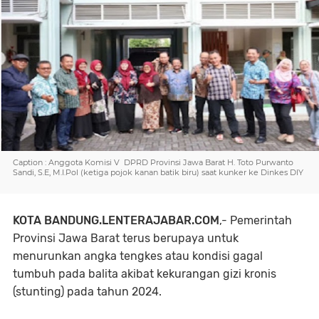
Caption : Anggota Komisi V DPRD Provinsi Jawa Barat H. Toto Purwanto
Sandi, S.E, M.I.Pol (ketiga pojok kanan batik biru) saat kunker ke Dinkes DIY
KOTA BANDUNG.LENTERAJABAR.COM
,- Pemerintah
Provinsi Jawa Barat terus berupaya untuk
menurunkan angka tengkes atau kondisi gagal
tumbuh pada balita akibat kekurangan gizi kronis
(stunting) pada tahun 2024.