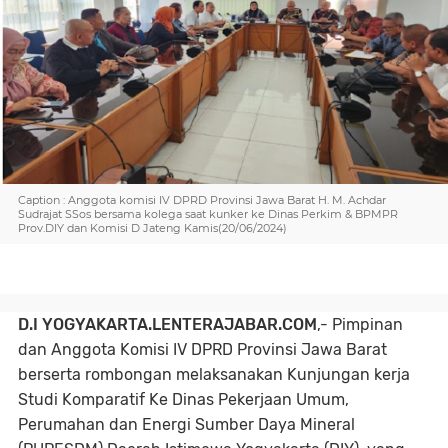
Caption : Anggota komisi IV DPRD Provinsi Jawa Barat H. M. Achdar
Sudrajat SSos bersama kolega saat kunker ke Dinas Perkim & BPMPR
Prov.DIY dan Komisi D Jateng Kamis(20/06/2024)
D.I YOGYAKARTA.LENTERAJABAR.COM
,-
Pimpinan
dan Anggota Komisi IV DPRD Provinsi Jawa Barat
berserta rombongan melaksanakan Kunjungan kerja
Studi Komparatif Ke Dinas Pekerjaan Umum,
Perumahan dan Energi Sumber Daya Mineral