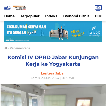
Home
Terpopuler
Indeks
Ekonomi Bisnis
Hukri
›
Parlementaria
Komisi IV DPRD Jabar Kunjungan
Kerja ke Yogyakarta
Lentera Jabar
Kamis, 20 Juni 2024 | 20:31 WIB