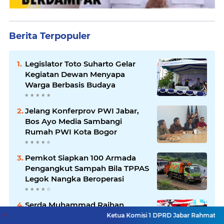
Berita Terpopuler
Legislator Toto Suharto Gelar
Kegiatan Dewan Menyapa
Warga Berbasis Budaya
Jelang Konferprov PWI Jabar,
Bos Ayo Media Sambangi
Rumah PWI Kota Bogor
Pemkot Siapkan 100 Armada
Pengangkut Sampah Bila TPPAS
Legok Nangka Beroperasi
Serda Muhammad Raihan
Fadhila Raih Emas pada 8th
Ketua Komisi 1 DPRD Jabar Rahmat Hidayat Djati H