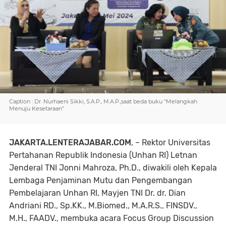
Caption : Dr. Nurhaeni Sikki, S.A.P., M.A.P.,saat beda buku "Melangkah
Menuju Kesetaraan"
JAKARTA.LENTERAJABAR.COM
, – Rektor Universitas
Pertahanan Republik Indonesia (Unhan RI) Letnan
Jenderal TNI Jonni Mahroza, Ph.D., diwakili oleh Kepala
Lembaga Penjaminan Mutu dan Pengembangan
Pembelajaran Unhan RI, Mayjen TNI Dr. dr. Dian
Andriani RD., Sp.KK., M.Biomed., M.A.R.S., FINSDV.,
M.H., FAADV., membuka acara Focus Group Discussion