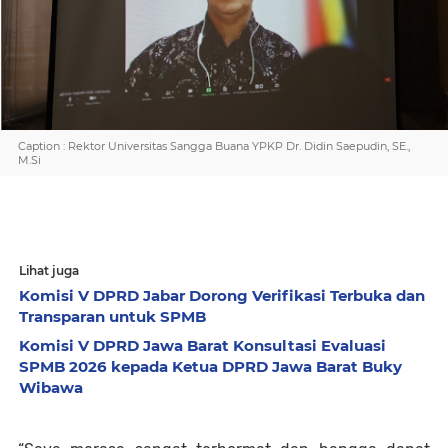
Caption : Rektor Universitas Sangga Buana YPKP Dr. Didin Saepudin, SE.,
M.Si
Lihat juga
Komisi V DPRD Jabar Dorong Verifikasi Terbuka dan
Transparan untuk SPMB
Komisi V DPRD Jawa Barat Konsultasi Evaluasi
SPMB 2026 kepada Ketua DPRD Jawa Barat Buky
Wibawa