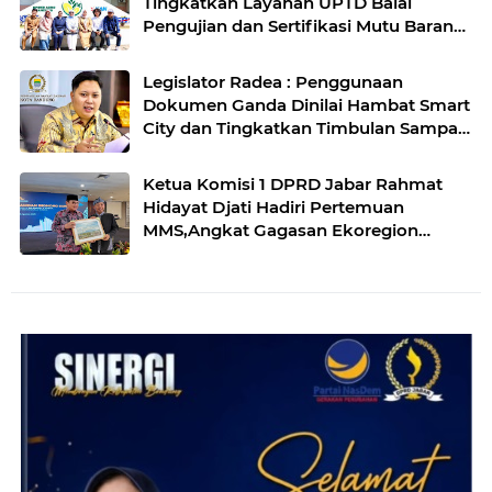
Tingkatkan Layanan UPTD Balai
Pengujian dan Sertifikasi Mutu Barang
Agro
Legislator Radea : Penggunaan
Dokumen Ganda Dinilai Hambat Smart
City dan Tingkatkan Timbulan Sampah
di Kota Bandung
Ketua Komisi 1 DPRD Jabar Rahmat
Hidayat Djati Hadiri Pertemuan
MMS,Angkat Gagasan Ekoregion
Sunda