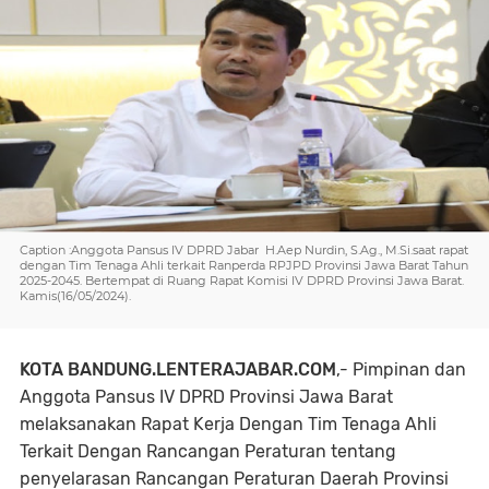
Caption :Anggota Pansus IV DPRD Jabar H.Aep Nurdin, S.Ag., M.Si.saat rapat
dengan Tim Tenaga Ahli terkait Ranperda RPJPD Provinsi Jawa Barat Tahun
2025-2045. Bertempat di Ruang Rapat Komisi IV DPRD Provinsi Jawa Barat.
Kamis(16/05/2024).
KOTA BANDUNG.LENTERAJABAR.COM
,- Pimpinan dan
Anggota Pansus IV DPRD Provinsi Jawa Barat
melaksanakan Rapat Kerja Dengan Tim Tenaga Ahli
Terkait Dengan Rancangan Peraturan tentang
penyelarasan Rancangan Peraturan Daerah Provinsi