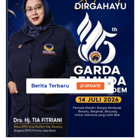
×
Berita Terbaru
UPDATE