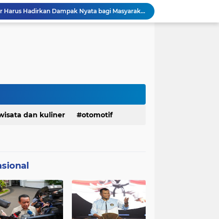
DPRD dan Gubernur Jawa Barat Menyepakati Rancangan KUA-PPAS APBD Tahun Anggaran 2027
Margaretha : Ekonomi Jabar Triwulan II 2026 Tumbuh 5,73 Persen, Lebih Tinggi Dibandingkan Nasional
Pemkot Siapkan 100 Armada Pengangkut Sampah Bila TPPAS Legok Nangka Beroperasi
Serda Muhammad Raihan Fadhila Raih Emas pada 8th Asian Taekwondo Indonesia Open Championship 2026
Presiden Prabowo Instruksikan Percepatan Penanganan Pemadaman Listrik & Jaga Stabilitas Harga BBM
BAZNAS Jabar Salurkan Program Berbagi Daging dari Zakat Pengguna BRImo untuk Masyarakat Desa Ciririp Purwakarta
Bangkitkan Merek Legendaris Semen Kujang, SIG Bidik Penguatan Dominasi Pasar Jawa Barat
Ketua Golkar Jabar: Perjalanan Hidup Bahlil Layak Diteladani Seluruh Kader Partai
KDM Fokus Rampungkan Pemenuhan Layanan Dasar dan Konektivitas Wilayah pada 2027
wisata dan kuliner
otomotif
Menaker: ASN Kemnaker Harus Hadirkan Dampak Nyata bagi Masyarakat
sional