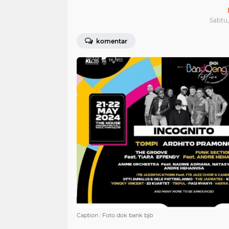
Sabtu,
komentar
Caption : Foto dok bank bjb