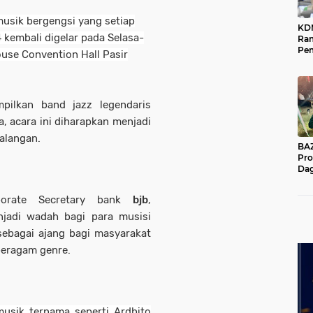
musik bergengsi yang setiap
KD
 kembali digelar pada Selasa-
Ra
Pe
use Convention Hall Pasir
Das
Wil
pilkan band jazz legendaris
a, acara ini diharapkan menjadi
alangan.
BAZNA
Pro
Dag
Pe
Mas
rporate Secretary bank
bjb
,
Pur
jadi wadah bagi para musisi
sebagai ajang bagi masyarakat
beragam genre.
usik ternama seperti Ardhito