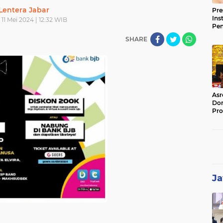
Lentera Jabar
Pre
Ins
 11 Mei 2024 | 12:32 WIB
Pe
Pem
SHARE
Jag
BB
Asr
Dor
Pro
Sat
Kin
Ja