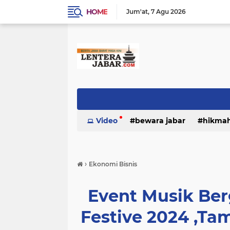
HOME
Jum'at
7 Agu 2026
Video
bewara jabar
hikma
›
Ekonomi Bisnis
Event Musik Be
Festive 2024 ,Ta