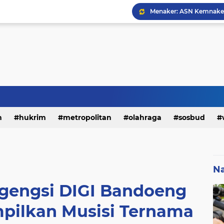
h
hukrim
metropolitan
olahraga
sosbud
Na
rgengsi DIGI Bandoeng
mpilkan Musisi Ternama