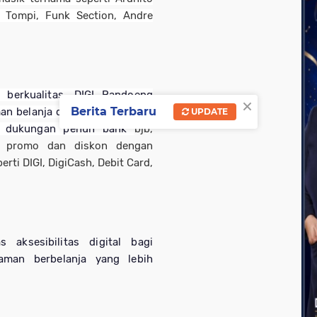
, Tompi, Funk Section, Andre
berkualitas, DIGI Bandoeng
×
Berita Terbaru
n belanja dan transaksi yang
UPDATE
an dukungan penuh bank
bjb
,
m promo dan diskon dengan
ti DIGI, DigiCash, Debit Card,
aksesibilitas digital bagi
aman berbelanja yang lebih