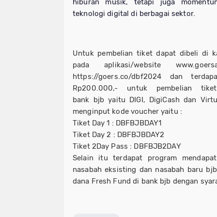
hiburan musik, tetapi juga moment
teknologi digital di berbagai sektor.
Untuk pembelian tiket dapat dibeli di
pada aplikasi/website www.goer
https://goers.co/dbf2024 dan terd
Rp200.000,- untuk pembelian tiket
bank
bjb
yaitu DIGI, DigiCash dan Vir
menginput kode voucher yaitu :
Tiket Day 1 : DBFBJBDAY1
Tiket Day 2 : DBFBJBDAY2
Tiket 2Day Pass : DBFBJB2DAY
Selain itu terdapat program mendapa
nasabah eksisting dan nasabah baru bj
dana Fresh Fund di bank
bjb
dengan syara