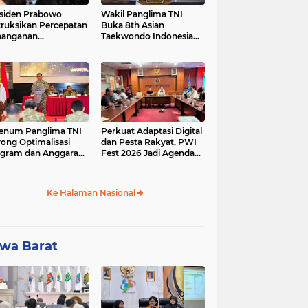
siden Prabowo
Wakil Panglima TNI
truksikan Percepatan
Buka 8th Asian
nanganan
Taekwondo Indonesia
adaman Listrik &
Open Championship
a Stabilitas Harga
2026
M
enum Panglima TNI
Perkuat Adaptasi Digital
ong Optimalisasi
dan Pesta Rakyat, PWI
gram dan Anggaran
Fest 2026 Jadi Agenda
ker Melalui Evaluasi
Tetap PWI Pusat
erja
Ke Halaman Nasional
wa Barat