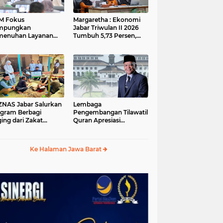
M Fokus
Margaretha : Ekonomi
mpungkan
Jabar Triwulan II 2026
menuhan Layanan
Tumbuh 5,73 Persen,
ar dan Konektivitas
Lebih Tinggi
ayah pada 2027
Dibandingkan Nasional
S Jabar Salurkan
Lembaga
gram Berbagi
Pengembangan Tilawatil
ing dari Zakat
Quran Apresiasi
ngguna BRImo untuk
Keputusan Pemprov
yarakat Desa Ciririp
Jabar Selenggarakan
wakarta
Langsung MTQ Jabar
Ke Halaman Jawa Barat