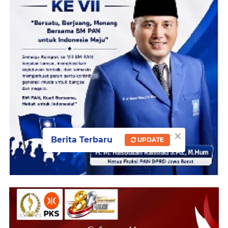
×
Berita Terbaru
UPDATE