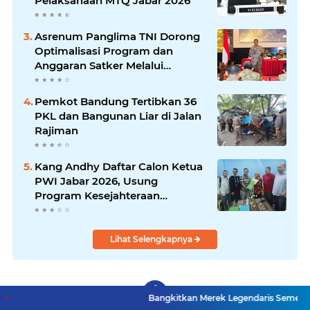
Pelaksanaan MTQ Jabar 2026
Asrenum Panglima TNI Dorong
Optimalisasi Program dan
Anggaran Satker Melalui
Evaluasi Kinerja
Pemkot Bandung Tertibkan 36
PKL dan Bangunan Liar di Jalan
Rajiman
Kang Andhy Daftar Calon Ketua
PWI Jabar 2026, Usung
Program Kesejahteraan
Wartawan hingga Peluang Kerja
Internasional
Lihat Selengkapnya
Bangkitkan Merek Legendaris Semen Kujang, SIG Bid