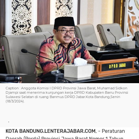
Caption : Anggota Komisi I DPRD Provinsi Jawa Barat, Muhamad Sidkon
Djampi saat menerima kunjungan kerja DPRD Kabupaten Barru Provinsi
Sulawesi Selatan di ruang Banmus DPRD Jabar.Kota Bandung,Senin
(18/3/2024).
.
KOTA BANDUNG.LENTER
A
J
A
B
A
R.COM
, -
Peraturan
Daerah (Perda) Provinsi Jawa Barat Nomor 1 Tahun