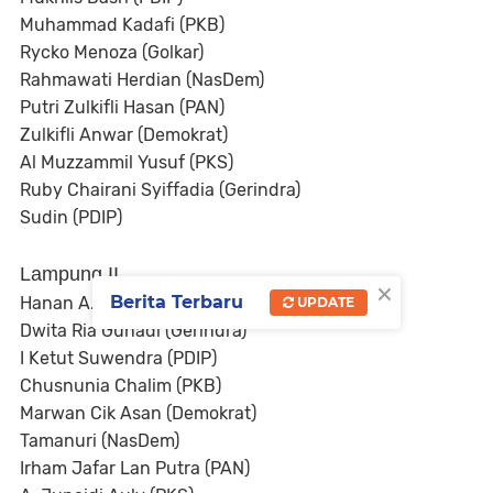
Muhammad Kadafi (PKB)
Rycko Menoza (Golkar)
Rahmawati Herdian (NasDem)
Putri Zulkifli Hasan (PAN)
Zulkifli Anwar (Demokrat)
Al Muzzammil Yusuf (PKS)
Ruby Chairani Syiffadia (Gerindra)
Sudin (PDIP)
Lampung II
×
Berita Terbaru
Hanan A. Rozak (Golkar)
UPDATE
Dwita Ria Gunadi (Gerindra)
I Ketut Suwendra (PDIP)
Chusnunia Chalim (PKB)
Marwan Cik Asan (Demokrat)
Tamanuri (NasDem)
Irham Jafar Lan Putra (PAN)