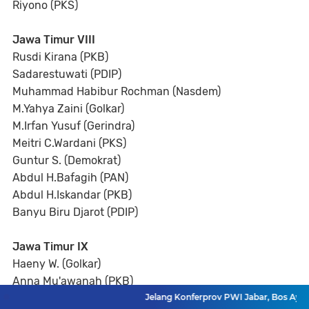
Riyono (PKS)
Jawa Timur VIII
Rusdi Kirana (PKB)
Sadarestuwati (PDIP)
Muhammad Habibur Rochman (Nasdem)
M.Yahya Zaini (Golkar)
M.Irfan Yusuf (Gerindra)
Meitri C.Wardani (PKS)
Guntur S. (Demokrat)
Abdul H.Bafagih (PAN)
Abdul H.Iskandar (PKB)
Banyu Biru Djarot (PDIP)
Jawa Timur IX
Haeny W. (Golkar)
Anna Mu'awanah (PKB)
Jelang Konferprov PWI Jabar, Bos Ayo Med
Wihadi W. (Gerindra)