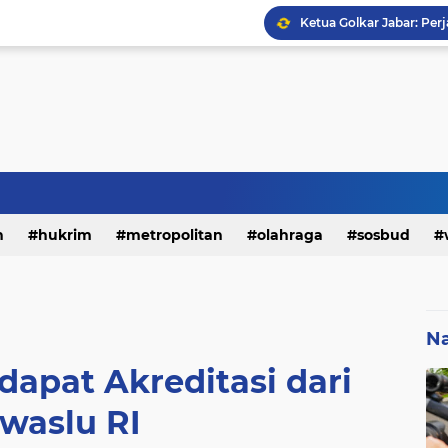
h
hukrim
metropolitan
olahraga
sosbud
Na
apat Akreditasi dari
waslu RI