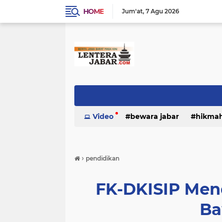
HOME
Jum'at
7 Agu 2026
Video
bewara jabar
hikma
›
pendidikan
FK-DKISIP Mend
Ba