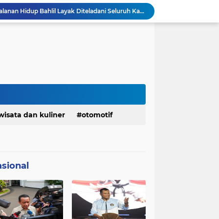
KDM Fokus Rampungkan Pemenuhan Layanan Dasar dan Konektivitas Wilayah pada 2027
Menaker: ASN Kemnaker Harus Hadirkan Dampak Nyata bagi Masyarakat
DPRD dan Gubernur Jawa Barat Menyepakati Rancangan KUA-PPAS APBD Tahun Anggaran 2027
Margaretha : Ekonomi Jabar Triwulan II 2026 Tumbuh 5,73 Persen, Lebih Tinggi Dibandingkan Nasional
Pemkot Siapkan 100 Armada Pengangkut Sampah Bila TPPAS Legok Nangka Beroperasi
Serda Muhammad Raihan Fadhila Raih Emas pada 8th Asian Taekwondo Indonesia Open Championship 2026
Presiden Prabowo Instruksikan Percepatan Penanganan Pemadaman Listrik & Jaga Stabilitas Harga BBM
BAZNAS Jabar Salurkan Program Berbagi Daging dari Zakat Pengguna BRImo untuk Masyarakat Desa Ciririp Purwakarta
Bangkitkan Merek Legendaris Semen Kujang, SIG Bidik Penguatan Dominasi Pasar Jawa Barat
wisata dan kuliner
otomotif
Ketua Golkar Jabar: Perjalanan Hidup Bahlil Layak Diteladani Seluruh Kader Partai
sional