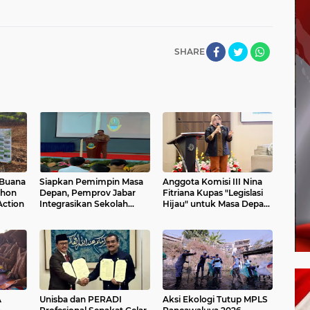
SHARE
 Buana
Siapkan Pemimpin Masa
Anggota Komisi III Nina
ohon
Depan, Pemprov Jabar
Fitriana Kupas "Legislasi
Action
Integrasikan Sekolah
Hijau" untuk Masa Depan
Maung dengan Industri
Lingkungan di UIN SGD
Bandung
A
Unisba dan PERADI
Aksi Ekologi Tutup MPLS