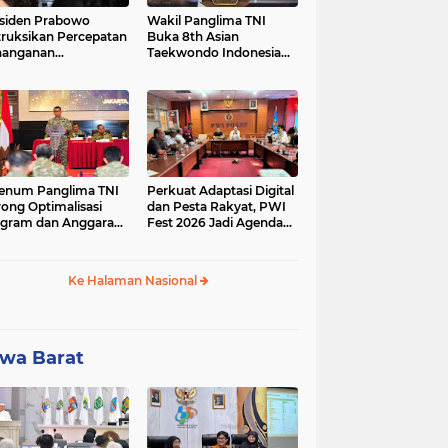
siden Prabowo
Wakil Panglima TNI
truksikan Percepatan
Buka 8th Asian
nanganan
Taekwondo Indonesia
adaman Listrik &
Open Championship
a Stabilitas Harga
2026
M
enum Panglima TNI
Perkuat Adaptasi Digital
ong Optimalisasi
dan Pesta Rakyat, PWI
gram dan Anggaran
Fest 2026 Jadi Agenda
ker Melalui Evaluasi
Tetap PWI Pusat
erja
Ke Halaman Nasional
wa Barat