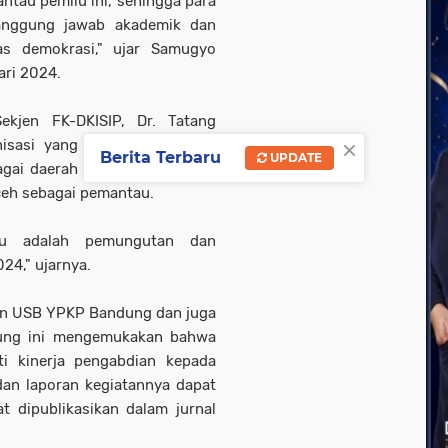
antau pemilu ini, sehingga para
anggung jawab akademik dan
tas demokrasi," ujar Samugyo
ari 2024.
kjen FK-DKISIP, Dr. Tatang
×
anisasi yang menghimpun 200
Berita Terbaru
UPDATE
agai daerah ini melibatkan 183
ceh sebagai pemantau.
au adalah pemungutan dan
024," ujarnya.
sen USB YPKP Bandung dan juga
dung ini mengemukakan bahwa
ti kinerja pengabdian kepada
dan laporan kegiatannya dapat
t dipublikasikan dalam jurnal