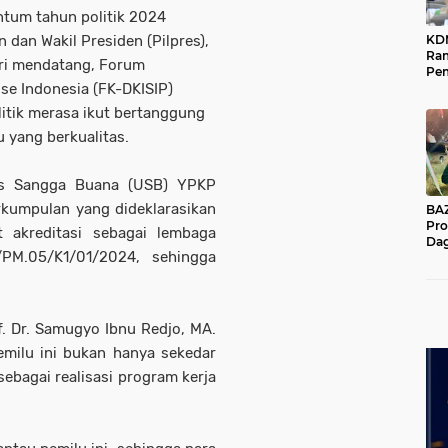
ntum tahun politik 2024
KD
 dan Wakil Presiden (Pilpres),
Ra
uari mendatang, Forum
Pe
Das
se Indonesia (FK-DKISIP)
Wil
litik merasa ikut bertanggung
u yang berkualitas.
tas Sangga Buana (USB) YPKP
kumpulan yang dideklarasikan
BAZNA
Pro
 akreditasi sebagai lembaga
Dag
PM.05/K1/01/2024, sehingga
Pe
Mas
Pur
. Dr. Samugyo Ibnu Redjo, MA.
milu ini bukan hanya sekedar
ebagai realisasi program kerja