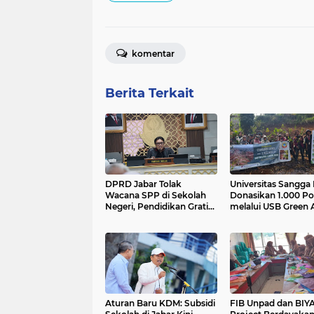
komentar
Berita Terkait
DPRD Jabar Tolak
Universitas Sangga
Wacana SPP di Sekolah
Donasikan 1.000 P
Negeri, Pendidikan Gratis
melalui USB Green 
12 Tahun Harus Dijamin
Negara
Aturan Baru KDM: Subsidi
FIB Unpad dan BIY