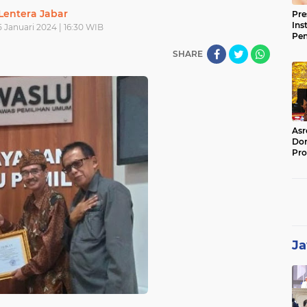
Lentera Jabar
Pre
Ins
 Januari 2024 | 16:30 WIB
Pe
Pem
SHARE
Jag
BB
Asr
Dor
Pro
Sat
Kin
Ja