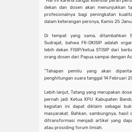
"Hal ini karena sangat esensial peran pem
dekan dan dosen akan menunjukkan t
profesionalnya bagi peningkatan kuali
dalam keterangan persnya, Kamis 25 Janu
Di tempat yang sama, ditambahkan Se
Sudrajat, bahwa FK-DKISIP adalah org
lebih dekan FISIP/ketua STISIP dari berb
orang dosen dari Papua sampai dengan A
"Tahapan pemilu yang akan dipant
penghitungan suara tanggal 14 Februari 2
Lebih lanjut, Tatang yang merupakan do
pernah jadi Ketua KPU Kabupaten Ban
kegiatan ini dapat diklaim sebagai buk
masyarakat. Bahkan, sambungnya, hasil 
ditransformasi menjadi artikel yang dapa
atau prosiding forum ilmiah.