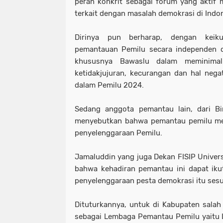
peran konkrit sebagai forum yang aktif
terkait dengan masalah demokrasi di Indo
Dirinya pun berharap, dengan keik
pemantauan Pemilu secara independen d
khususnya Bawaslu dalam meminimalis
ketidakjujuran, kecurangan dan hal negati
dalam Pemilu 2024.
Sedang anggota pemantau lain, dari Bi
menyebutkan bahwa pemantau pemilu me
penyelenggaraan Pemilu.
Jamaluddin yang juga Dekan FISIP Unive
bahwa kehadiran pemantau ini dapat ik
penyelenggaraan pesta demokrasi itu ses
Dituturkannya, untuk di Kabupaten sala
sebagai Lembaga Pemantau Pemilu yaitu 