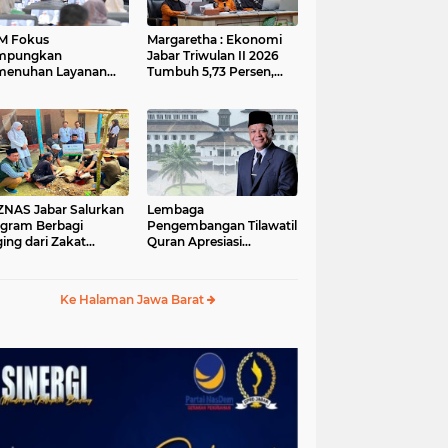
M Fokus
Margaretha : Ekonomi
mpungkan
Jabar Triwulan II 2026
menuhan Layanan
Tumbuh 5,73 Persen,
ar dan Konektivitas
Lebih Tinggi
ayah pada 2027
Dibandingkan Nasional
S Jabar Salurkan
Lembaga
gram Berbagi
Pengembangan Tilawatil
ing dari Zakat
Quran Apresiasi
ngguna BRImo untuk
Keputusan Pemprov
yarakat Desa Ciririp
Jabar Selenggarakan
wakarta
Langsung MTQ Jabar
Ke Halaman Jawa Barat