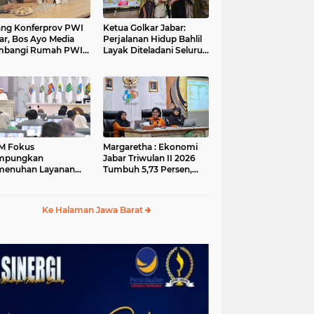
ang Konferprov PWI
Ketua Golkar Jabar:
ar, Bos Ayo Media
Perjalanan Hidup Bahlil
mbangi Rumah PWI
Layak Diteladani Seluruh
a Bogor
Kader Partai
M Fokus
Margaretha : Ekonomi
mpungkan
Jabar Triwulan II 2026
menuhan Layanan
Tumbuh 5,73 Persen,
ar dan Konektivitas
Lebih Tinggi
ayah pada 2027
Dibandingkan Nasional
Ke Halaman Jawa Barat