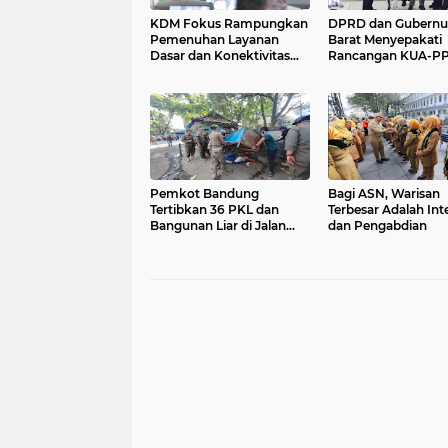
KDM Fokus Rampungkan
DPRD dan Gubernu
Pemenuhan Layanan
Barat Menyepakati
Dasar dan Konektivitas
Rancangan KUA-P
Wilayah pada 2027
APBD Tahun Angga
2027
Pemkot Bandung
Bagi ASN, Warisan
Tertibkan 36 PKL dan
Terbesar Adalah Int
Bangunan Liar di Jalan
dan Pengabdian
Rajiman