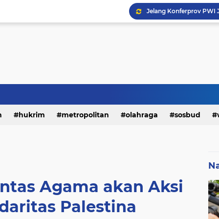
h
hukrim
metropolitan
olahraga
sosbud
Na
intas Agama akan Aksi
daritas Palestina