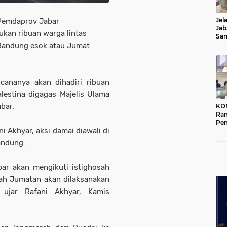
Jel
 Pemdaprov Jabar
Jab
ukan ribuan warga lintas
Sa
Kot
 Bandung esok atau Jumat
ananya akan dihadiri ribuan
lestina digagas Majelis Ulama
abar.
KD
Ra
Pe
 Akhyar, aksi damai diawali di
Das
Wil
Bandung.
bar akan mengikuti istighosah
lah Jumatan akan dilaksanakan
" ujar Rafani Akhyar, Kamis