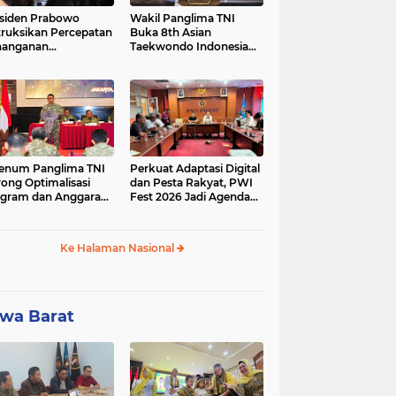
siden Prabowo
Wakil Panglima TNI
truksikan Percepatan
Buka 8th Asian
nanganan
Taekwondo Indonesia
adaman Listrik &
Open Championship
a Stabilitas Harga
2026
M
enum Panglima TNI
Perkuat Adaptasi Digital
ong Optimalisasi
dan Pesta Rakyat, PWI
gram dan Anggaran
Fest 2026 Jadi Agenda
ker Melalui Evaluasi
Tetap PWI Pusat
erja
Ke Halaman Nasional
wa Barat