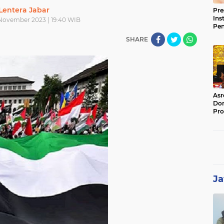
Lentera Jabar
Pre
Ins
November 2023 | 19:40 WIB
Pe
Pem
SHARE
Jag
BB
Asr
Dor
Pro
Sat
Kin
Ja