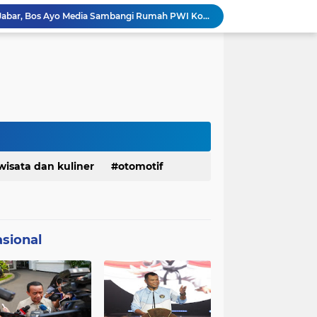
Jelang Konferprov PWI Jabar, Bos Ayo Media Sambangi Rumah PWI Kota Bogor
Bangkitkan Merek Legendaris Semen Kujang, SIG Bidik Penguatan Dominasi Pasar Jawa Barat
Ketua Golkar Jabar: Perjalanan Hidup Bahlil Layak Diteladani Seluruh Kader Partai
KDM Fokus Rampungkan Pemenuhan Layanan Dasar dan Konektivitas Wilayah pada 2027
Menaker: ASN Kemnaker Harus Hadirkan Dampak Nyata bagi Masyarakat
DPRD dan Gubernur Jawa Barat Menyepakati Rancangan KUA-PPAS APBD Tahun Anggaran 2027
Margaretha : Ekonomi Jabar Triwulan II 2026 Tumbuh 5,73 Persen, Lebih Tinggi Dibandingkan Nasional
Pemkot Siapkan 100 Armada Pengangkut Sampah Bila TPPAS Legok Nangka Beroperasi
Serda Muhammad Raihan Fadhila Raih Emas pada 8th Asian Taekwondo Indonesia Open Championship 2026
Info Penting! DPD Partai Demokrat Provinsi Jawa Barat Membuka Pendaftaran bakal calon Ketua
wisata dan kuliner
otomotif
sional