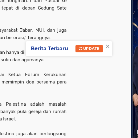
kan longmarch dari Pusdai ke
 tepat di depan Gedung Sate
syarakat Jabar, MUI, dan juga
an berorasi," terangnya.
×
Berita Terbaru
UPDATE
an hanya diikuti warga muslim,
t suku dan agamanya.
agai Ketua Forum Kerukunan
n memimpin doa bersama para
a Palestina adalah masalah
 banyak pula gereja dan rumah
a Israel.
alestina juga akan berlangsung