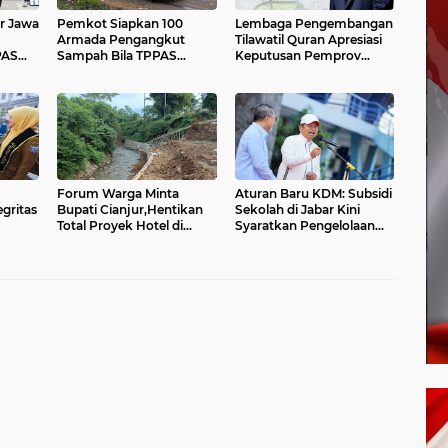
r Jawa
Pemkot Siapkan 100
Lembaga Pengembangan
Armada Pengangkut
Tilawatil Quran Apresiasi
PAS
Sampah Bila TPPAS
Keputusan Pemprov
ran
Legok Nangka Beroperasi
Jabar Selenggarakan
Langsung MTQ Jabar
Forum Warga Minta
Aturan Baru KDM: Subsidi
egritas
Bupati Cianjur,Hentikan
Sekolah di Jabar Kini
Total Proyek Hotel di
Syaratkan Pengelolaan
Sempadan Sungai
Sampah