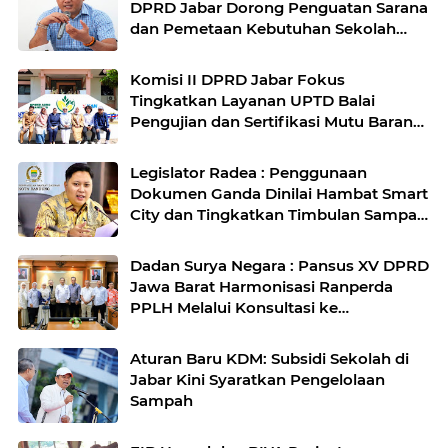
DPRD Jabar Dorong Penguatan Sarana
dan Pemetaan Kebutuhan Sekolah
Rakyat di Kabupaten Bandung
Komisi II DPRD Jabar Fokus
Tingkatkan Layanan UPTD Balai
Pengujian dan Sertifikasi Mutu Barang
Agro
Legislator Radea : Penggunaan
Dokumen Ganda Dinilai Hambat Smart
City dan Tingkatkan Timbulan Sampah
di Kota Bandung
Dadan Surya Negara : Pansus XV DPRD
Jawa Barat Harmonisasi Ranperda
PPLH Melalui Konsultasi ke
Kementerian
Aturan Baru KDM: Subsidi Sekolah di
Jabar Kini Syaratkan Pengelolaan
Sampah