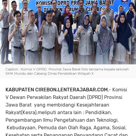
Caption : Komisi V DPRD Provinsi Jawa Barat foto bersama kepala sekolah
SMK Mundu dan Cabang Dinas Pendidikan Wilayah X
KABUPATEN CIREBON.LENTERAJABAR.COM
,- Komisi
V Dewan Perwakilan Rakyat Daerah (DPRD) Provinsi
Jawa Barat yang membidangi Kesejahteraan
Rakyat(Kesra),meliputi antara lain : Pendidikan,
Pengembangan Ilmu Pengetahuan dan Teknologi,
Kebudayaan, Pemuda dan Olah Raga, Agama, Sosial,
Kesehatan,serta Penanganan Penyandang Cacat dan