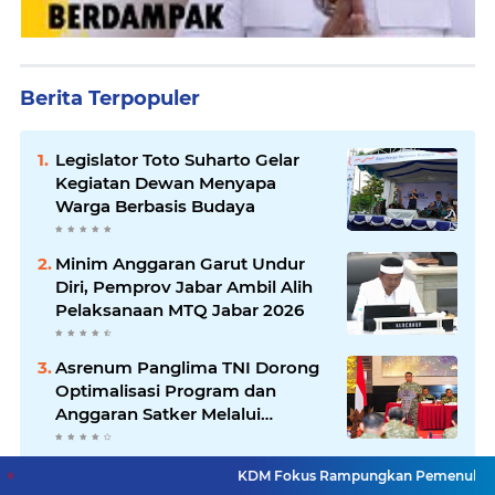
Berita Terpopuler
Legislator Toto Suharto Gelar
Kegiatan Dewan Menyapa
Warga Berbasis Budaya
Minim Anggaran Garut Undur
Diri, Pemprov Jabar Ambil Alih
Pelaksanaan MTQ Jabar 2026
Asrenum Panglima TNI Dorong
Optimalisasi Program dan
Anggaran Satker Melalui
Evaluasi Kinerja
Pemkot Bandung Tertibkan 36
KDM Fokus Rampungkan Pemenuhan Layanan Dasar da
PKL dan Bangunan Liar di Jalan