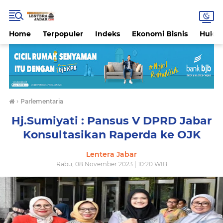
Home
Terpopuler
Indeks
Ekonomi Bisnis
Hukri
›
Parlementaria
Hj.Sumiyati : Pansus V DPRD Jabar
Konsultasikan Raperda ke OJK
Lentera Jabar
Rabu, 08 November 2023 | 10:20 WIB