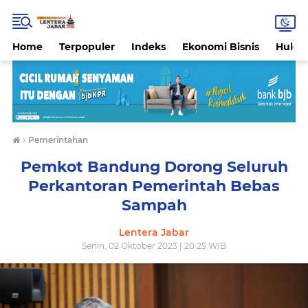
Home
Terpopuler
Indeks
Ekonomi Bisnis
Hukri
›
Pemerintahan
Pemkot Bandung Dorong Seluruh
Perkantoran Pemerintah Bebas
Sampah
Lentera Jabar
Senin, 02 Oktober 2023 | 20:25 WIB