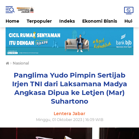
Home
Terpopuler
Indeks
Ekonomi Bisnis
Hukri
›
Nasional
Panglima Yudo Pimpin Sertijab
Irjen TNI dari Laksamana Madya
Angkasa Dipua ke Letjen (Mar)
Suhartono
Lentera Jabar
Minggu, 01 Oktober 2023 | 16:09 WIB