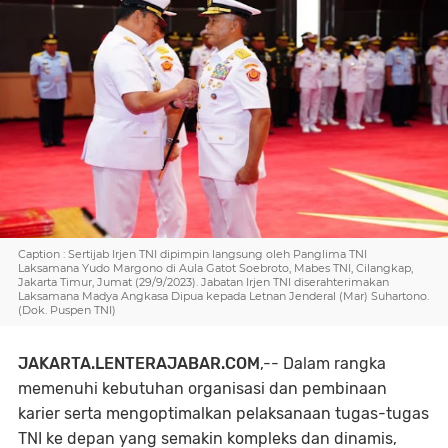
Caption : Sertijab Irjen TNI dipimpin langsung oleh Panglima TNI
Laksamana Yudo Margono di Aula Gatot Soebroto, Mabes TNI, Cilangkap,
Jakarta Timur, Jumat (29/9/2023). Jabatan Irjen TNI diserahterimakan
Laksamana Madya Angkasa Dipua kepada Letnan Jenderal (Mar) Suhartono.
(Dok. Puspen TNI)
JAKARTA.LENTERAJABAR.COM
,-- Dalam rangka
memenuhi kebutuhan organisasi dan pembinaan
karier serta mengoptimalkan pelaksanaan tugas-tugas
TNI ke depan yang semakin kompleks dan dinamis,