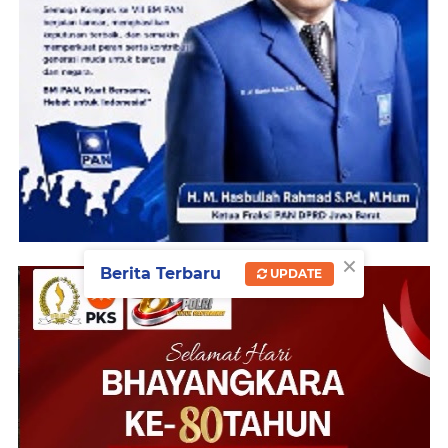
×
Berita Terbaru
UPDATE