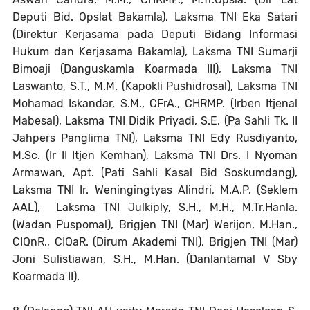
Deputi Bid. Opslat Bakamla), Laksma TNI Eka Satari
(Direktur Kerjasama pada Deputi Bidang Informasi
Hukum dan Kerjasama Bakamla), Laksma TNI Sumarji
Bimoaji (Danguskamla Koarmada III), Laksma TNI
Laswanto, S.T., M.M. (Kapokli Pushidrosal), Laksma TNI
Mohamad Iskandar, S.M., CFrA., CHRMP. (Irben Itjenal
Mabesal), Laksma TNI Didik Priyadi, S.E. (Pa Sahli Tk. II
Jahpers Panglima TNI), Laksma TNI Edy Rusdiyanto,
M.Sc. (Ir II Itjen Kemhan), Laksma TNI Drs. I Nyoman
Armawan, Apt. (Pati Sahli Kasal Bid Soskumdang),
Laksma TNI Ir. Weningingtyas Alindri, M.A.P. (Seklem
AAL), Laksma TNI Julkiply, S.H., M.H., M.Tr.Hanla.
(Wadan Puspomal), Brigjen TNI (Mar) Werijon, M.Han.,
CIQnR., CIQaR. (Dirum Akademi TNI), Brigjen TNI (Mar)
Joni Sulistiawan, S.H., M.Han. (Danlantamal V Sby
Koarmada II).