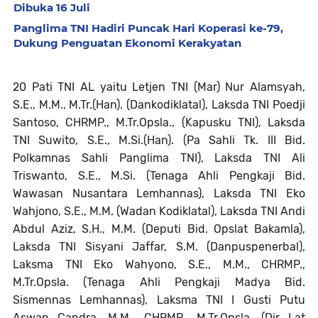
Dibuka 16 Juli
Panglima TNI Hadiri Puncak Hari Koperasi ke-79,
Dukung Penguatan Ekonomi Kerakyatan
20 Pati TNI AL yaitu Letjen TNI (Mar) Nur Alamsyah,
S.E., M.M., M.Tr.(Han). (Dankodiklatal), Laksda TNI Poedji
Santoso, CHRMP., M.Tr.Opsla., (Kapusku TNI), Laksda
TNI Suwito, S.E., M.Si.(Han). (Pa Sahli Tk. III Bid.
Polkamnas Sahli Panglima TNI), Laksda TNI Ali
Triswanto, S.E., M.Si. (Tenaga Ahli Pengkaji Bid.
Wawasan Nusantara Lemhannas), Laksda TNI Eko
Wahjono, S.E., M.M. (Wadan Kodiklatal), Laksda TNI Andi
Abdul Aziz, S.H., M.M. (Deputi Bid. Opslat Bakamla),
Laksda TNI Sisyani Jaffar, S.M. (Danpuspenerbal),
Laksma TNI Eko Wahyono, S.E., M.M., CHRMP.,
M.Tr.Opsla. (Tenaga Ahli Pengkaji Madya Bid.
Sismennas Lemhannas), Laksma TNI I Gusti Putu
Aswan Candra, M.M., CHRMP., M.Tr.Opsla. (Dir Lat