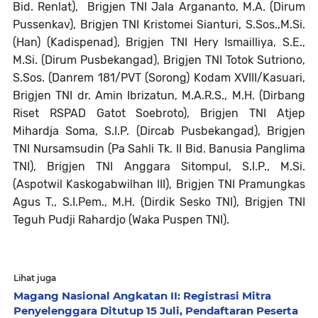
Bid. Renlat), Brigjen TNI Jala Argananto, M.A. (Dirum
Pussenkav), Brigjen TNI Kristomei Sianturi, S.Sos.,M.Si.
(Han) (Kadispenad), Brigjen TNI Hery Ismailliya, S.E.,
M.Si. (Dirum Pusbekangad), Brigjen TNI Totok Sutriono,
S.Sos. (Danrem 181/PVT (Sorong) Kodam XVIII/Kasuari,
Brigjen TNI dr. Amin Ibrizatun, M.A.R.S., M.H. (Dirbang
Riset RSPAD Gatot Soebroto), Brigjen TNI Atjep
Mihardja Soma, S.I.P. (Dircab Pusbekangad), Brigjen
TNI Nursamsudin (Pa Sahli Tk. II Bid. Banusia Panglima
TNI), Brigjen TNI Anggara Sitompul, S.I.P., M.Si.
(Aspotwil Kaskogabwilhan III), Brigjen TNI Pramungkas
Agus T., S.I.Pem., M.H. (Dirdik Sesko TNI), Brigjen TNI
Teguh Pudji Rahardjo (Waka Puspen TNI).
Lihat juga
Magang Nasional Angkatan II: Registrasi Mitra
Penyelenggara Ditutup 15 Juli, Pendaftaran Peserta