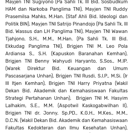
Mayjen TNI Sugiyono (Pa Sahli Tk. III Bid. Sosbudkum
HAM dan Narkoba Panglima TNI), Mayjen TNI Ruddy
Prasemilsa Mahks, M.Han. (Staf Ahli Bid. Ideologi dan
Politik BIN), Mayjen TNI Satrijo Pinandojo (Pa Sahli Tk. III
Bid. Wassus dan LH Panglima TNI), Mayjen TNI Wawan
Tjahjono, S.H., M.M., M.Han. (Pa Sahli Tk. III Bid.
Ekkudag Panglima TNI), Brigjen TNI M. Leo Pola
Ardiansa S., S.H. (Kapuskon Baranahan Kemhan),
Brigjen TNI Benny Wahyudi Haryanto, S.Sos., M.IP.
(Warek Direktur Bid. Keuangan dan Umum
Pascasarjana Unhan), Brigjen TNI Rusdi, S.I.P., M.Si. (Ir
III Itjen Kemhan), Brigjen TNI Harry Priyatna (Wakil
Dekan Bid. Akademik dan Kemahasiswaan Fakultas
Strategi Pertahanan Unhan), Brigjen TNI M. Hasyim
Lalhakim, S.E., M.M. (Aspotwil Kaskogabwilhan II),
Brigjen TNI dr. Jonny, Sp.PD., K.G.H., M.Kes., M.M.,
D.C.N. (Wakil Dekan Bid. Akademik dan Kemahasiswaan
Fakultas Kedokteran dan Ilmu Kesehatan Unhan),