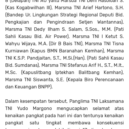
8 (Delapan) TNI AU yaitu Marsda TNI Deni Hasoloan S.
(Kas Kogabwilhan III), Marsma TNI Arief Hartono, S.H.
(Bandep Ur. Lingkungan Strategi Regional Deputi Bid.
Pengkajian dan Pengindraan Setjen Wantannas),
Marsma TNI Dedy Ilham S. Salam, S.Sos., M.M. (Pati
Sahli Kasau Bid. Air Power), Marsma TNI I Ketut S.
Wahyu Wijaya, M.A. (Dir B Bais TNI), Marsma TNI Tisna
Kurniawan (Kapus BMN Baranahan Kemhan), Marsma
TNI K.S.P. Pandjaitan, S.T., M.Si.(Han). (Pati Sahli Kasau
Bid. Sumdanas), Marsma TNI Stefanus Arif H., S.T., M.It.,
M.Sc. (Kapuslitbang Iptekhan Balitbang Kemhan),
Marsma TNI Siswanta, S.E. (Kepala Biro Perencanaan
dan Keuangan BNPP)
.
Dalam kesempatan tersebut, Panglima TNI Laksamana
TNI Yudo Margono mengucapkan selamat atas
kenaikan pangkat pada hari ini dan tentunya kenaikan
pangkat satu tingkat membawa konsekuensi