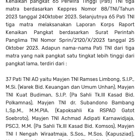
Kenaikan pangkat 65 Perwira Tinggi (Pati) TNI tiga
matra berdasarkan Keppres Nomor 88/TNI/Tahun
2023 tanggal 24Oktober 2023. Selanjutnya 65 Pati TNI
tiga matra melaksanakan Laporan Korps Raport
Kenaikan Pangkat berdasarkan Surat Perintah
Panglima TNI Nomor Sprin/2120/X/2023 tanggal 25
Oktober 2023. Adapun nama-nama Pati TNI dari tiga
matra yang naik pangkat satu tingkat lebih tinggi dari
pangkat lama, terdiri dari :
37 Pati TNI AD yaitu Mayjen TNI Ramses Limbong, S.I.P.,
M.Si. (Warek Bid. Keuangan dan Umum Unhan), Mayjen
TNI Kuat Budiman, S.I.P. (Pa Sahli Tk.III Kasad Bid.
Polkamnas), Mayjen TNI dr. Subandono Bambang
I.,Sp.M., M.M.PIA. (Kapoksahli Ka RSPAD Gatot
Soebroto), Mayjen TNI Achmad Adipati Karnawidjaja,
PSCJ, M.M. (Pa Sahli Tk.III Kasad Bid. Komsos), Mayjen
TNI I Nengah Wiraatmaja, S.Sos., M.Sos. (Kapusziad),