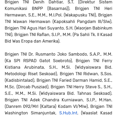
Brigjen TNI Denih Dahtiar, S.T. (Direktur Sistem
Komunikasi BNPP (Basarnas)), Brigjen TNI Heri
Hermawan, S.E., M.M., M.I.Pol. (Wakapusku TNI), Brigjen
TNI Wawan Hermawan (Kapoksahli Pangdam III/Slw),
Brigjen TNI Agus Hari Suyanto, S.H. (Waorjen Babinkum
TNI), Brigjen TNI Raflan, S.I.P., M.M. (Pa Sahli Tk. II Kasad
Bid Was Eropa dan Amerika).
Brigjen TNI Dr. Rusmanto Joko Sambodo, S.A.P., M.M.
(Ka SPI RSPAD Gatot Soebroto), Brigjen TNI Ferry
Kistiana Arubinata, S.H., M.Si. (Widyaiswara Bid.
Metodologi Riset Seskoad), Brigjen TNI Ridwan, S.Sos.
(Kadisbintalad), Brigjen TNI Faried Darman Hamid, S.E.,
M.Sc. (Dircab Pusziad), Brigjen TNI Herry Steve S., S.H.,
S.E., M.M., M.Si. (Widyaiswara Bid. Tahnas Seskoad),
Brigjen TNI Adek Chandra Kurniawan, S.I.P., M.Han.
(Danrem 092/Mrl (Kaltara) Kodam VI/Mlw), Brigjen TNI
Washington Simanjuntak,
S.Hub.Int
. (Waaslat Kasad