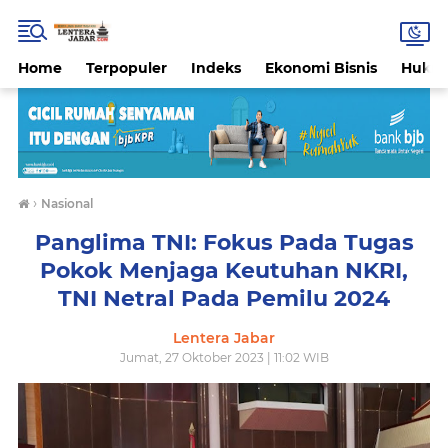
Home
Terpopuler
Indeks
Ekonomi Bisnis
Hukri
›
Nasional
Panglima TNI: Fokus Pada Tugas
Pokok Menjaga Keutuhan NKRI,
TNI Netral Pada Pemilu 2024
Lentera Jabar
Jumat, 27 Oktober 2023 | 11:02 WIB