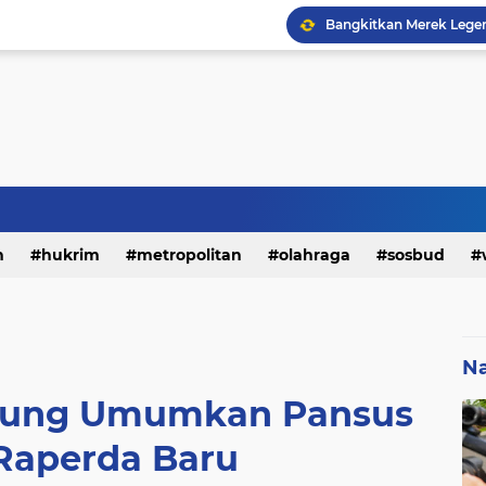
h
hukrim
metropolitan
olahraga
sosbud
Na
dung Umumkan Pansus
 Raperda Baru