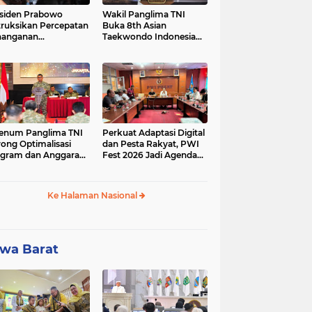
siden Prabowo
Wakil Panglima TNI
truksikan Percepatan
Buka 8th Asian
nanganan
Taekwondo Indonesia
adaman Listrik &
Open Championship
a Stabilitas Harga
2026
M
enum Panglima TNI
Perkuat Adaptasi Digital
ong Optimalisasi
dan Pesta Rakyat, PWI
gram dan Anggaran
Fest 2026 Jadi Agenda
ker Melalui Evaluasi
Tetap PWI Pusat
erja
Ke Halaman Nasional
wa Barat