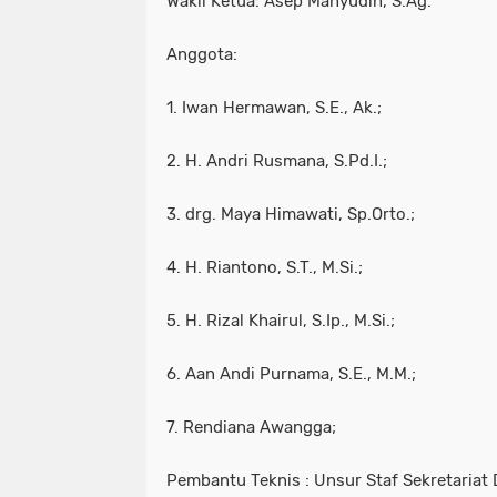
Wakil Ketua: Asep Mahyudin, S.Ag.
Anggota:
1. Iwan Hermawan, S.E., Ak.;
2. H. Andri Rusmana, S.Pd.I.;
3. drg. Maya Himawati, Sp.Orto.;
4. H. Riantono, S.T., M.Si.;
5. H. Rizal Khairul, S.Ip., M.Si.;
6. Aan Andi Purnama, S.E., M.M.;
7. Rendiana Awangga;
Pembantu Teknis : Unsur Staf Sekretariat