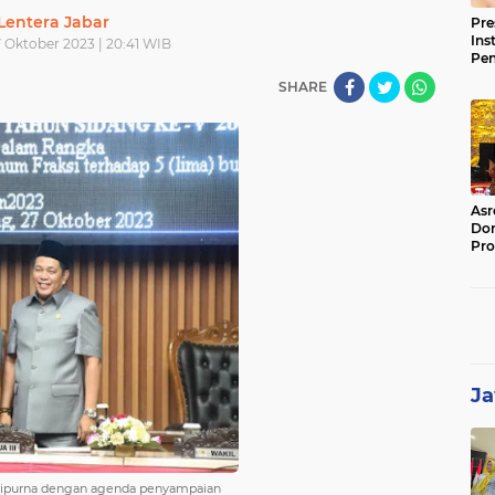
Lentera Jabar
Pre
Ins
 Oktober 2023 | 20:41 WIB
Pe
Pem
SHARE
Jag
BB
Asr
Dor
Pro
Sat
Kin
Ja
ripurna dengan agenda penyampaian