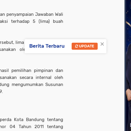
akan penyampaian Jawaban Wali
ksi terhadap 5 (lima) buah
×
rsebut, lima Raperda dimaksud
Berita Terbaru
UPDATE
sanakan oleh empat Panitia
hasil pemilihan pimpinan dan
sanakan secara internal oleh
ndung mengumumkan Susunan
9.
perda Kota Bandung tentang
mor 04 Tahun 2011 tentang