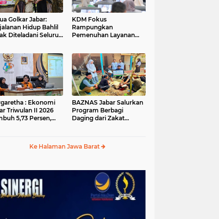
ua Golkar Jabar:
KDM Fokus
jalanan Hidup Bahlil
Rampungkan
ak Diteladani Seluruh
Pemenuhan Layanan
er Partai
Dasar dan Konektivitas
Wilayah pada 2027
garetha : Ekonomi
BAZNAS Jabar Salurkan
ar Triwulan II 2026
Program Berbagi
buh 5,73 Persen,
Daging dari Zakat
ih Tinggi
Pengguna BRImo untuk
andingkan Nasional
Masyarakat Desa Ciririp
Purwakarta
Ke Halaman Jawa Barat