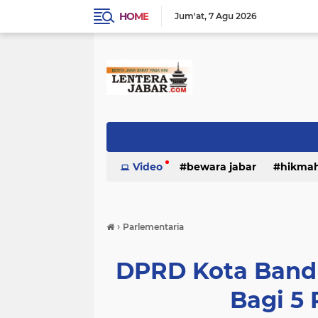
HOME
Jum'at
7 Agu 2026
Video
bewara jabar
hikma
›
Parlementaria
DPRD Kota Ban
Bagi 5