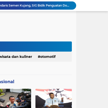
Bangkitkan Merek Legendaris Semen Kujang, SIG Bidik Penguatan Dominasi Pasar Jawa Barat
Ketua Golkar Jabar: Perjalanan Hidup Bahlil Layak Diteladani Seluruh Kader Partai
KDM Fokus Rampungkan Pemenuhan Layanan Dasar dan Konektivitas Wilayah pada 2027
Menaker: ASN Kemnaker Harus Hadirkan Dampak Nyata bagi Masyarakat
DPRD dan Gubernur Jawa Barat Menyepakati Rancangan KUA-PPAS APBD Tahun Anggaran 2027
Margaretha : Ekonomi Jabar Triwulan II 2026 Tumbuh 5,73 Persen, Lebih Tinggi Dibandingkan Nasional
Pemkot Siapkan 100 Armada Pengangkut Sampah Bila TPPAS Legok Nangka Beroperasi
Serda Muhammad Raihan Fadhila Raih Emas pada 8th Asian Taekwondo Indonesia Open Championship 2026
Presiden Prabowo Instruksikan Percepatan Penanganan Pemadaman Listrik & Jaga Stabilitas Harga BBM
Jelang Konferprov PWI Jabar, Bos Ayo Media Sambangi Rumah PWI Kota Bogor
wisata dan kuliner
otomotif
sional