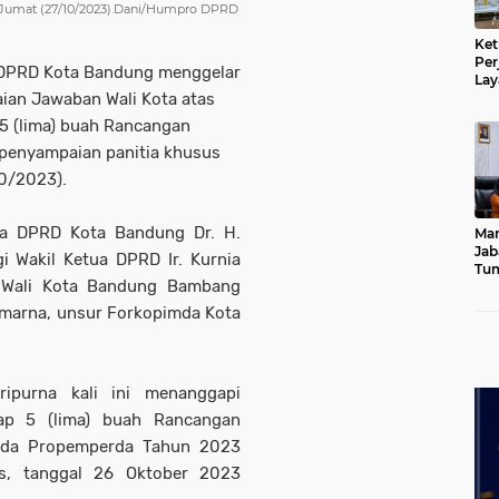
, Jumat (27/10/2023).Dani/Humpro DPRD
Ket
Per
 DPRD Kota Bandung menggelar
Lay
ian Jawaban Wali Kota atas
Kad
5 (lima) buah Rancangan
penyampaian panitia khusus
10/2023).
tua DPRD Kota Bandung Dr. H.
Mar
Jab
i Wakil Ketua DPRD Ir. Kurnia
Tum
Pj Wali Kota Bandung Bambang
Leb
Dib
umarna, unsur Forkopimda Kota
ripurna kali ini menanggapi
ap 5 (lima) buah Rancangan
nda Propemperda Tahun 2023
is, tanggal 26 Oktober 2023