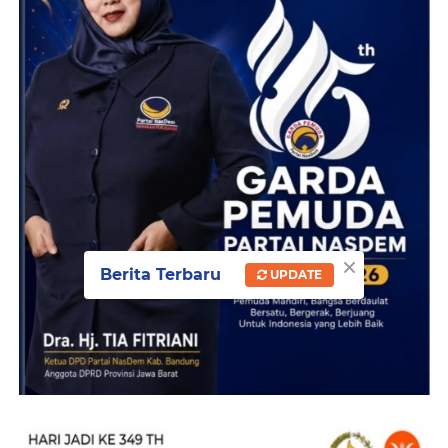
×
Berita Terbaru
UPDATE