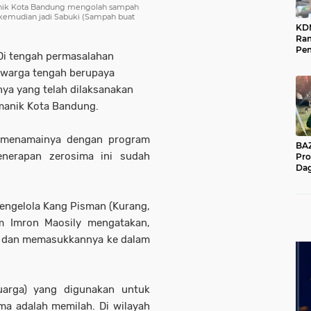
anik Kota Bandung mengolah sampah
kemudian jadi Sabuki (Sampah buat
KD
Ra
Pe
 Di tengah permasalahan
Das
 warga tengah berupaya
Wil
ya yang telah dilaksanakan
manik Kota Bandung.
 menamainya dengan program
BAZNA
enerapan zerosima ini sudah
Pro
Dag
Pe
Mas
Pur
engelola Kang Pisman (Kurang,
m Imron Maosily mengatakan,
h dan memasukkannya ke dalam
uarga) yang digunakan untuk
ma adalah memilah. Di wilayah