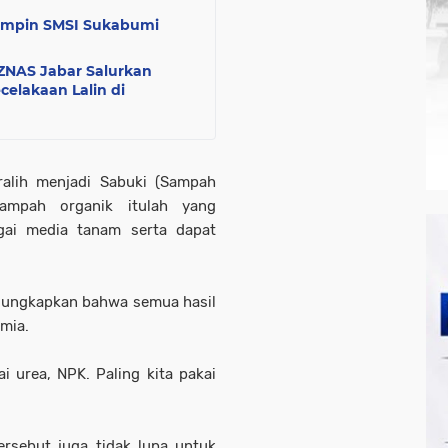
Pimpin SMSI Sukabumi
ZNAS Jabar Salurkan
elakaan Lalin di
ralih menjadi Sabuki (Sampah
sampah organik itulah yang
gai media tanam serta dapat
gungkapkan bahwa semua hasil
mia.
i urea, NPK. Paling kita pakai
ersebut juga tidak lupa untuk