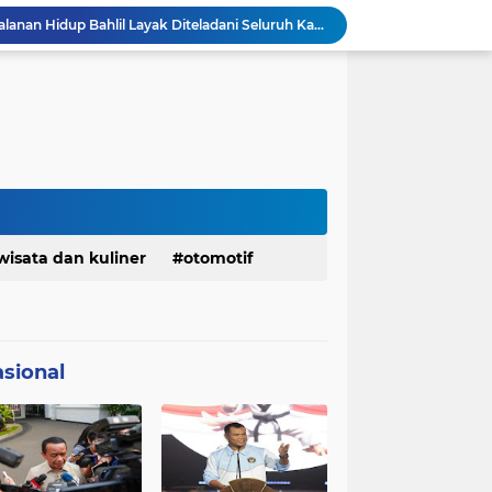
KDM Fokus Rampungkan Pemenuhan Layanan Dasar dan Konektivitas Wilayah pada 2027
Menaker: ASN Kemnaker Harus Hadirkan Dampak Nyata bagi Masyarakat
DPRD dan Gubernur Jawa Barat Menyepakati Rancangan KUA-PPAS APBD Tahun Anggaran 2027
Margaretha : Ekonomi Jabar Triwulan II 2026 Tumbuh 5,73 Persen, Lebih Tinggi Dibandingkan Nasional
Pemkot Siapkan 100 Armada Pengangkut Sampah Bila TPPAS Legok Nangka Beroperasi
Serda Muhammad Raihan Fadhila Raih Emas pada 8th Asian Taekwondo Indonesia Open Championship 2026
Presiden Prabowo Instruksikan Percepatan Penanganan Pemadaman Listrik & Jaga Stabilitas Harga BBM
BAZNAS Jabar Salurkan Program Berbagi Daging dari Zakat Pengguna BRImo untuk Masyarakat Desa Ciririp Purwakarta
Bangkitkan Merek Legendaris Semen Kujang, SIG Bidik Penguatan Dominasi Pasar Jawa Barat
wisata dan kuliner
otomotif
Ketua Golkar Jabar: Perjalanan Hidup Bahlil Layak Diteladani Seluruh Kader Partai
sional