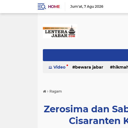
HOME
Jum'at
7 Agu 2026
Video
bewara jabar
hikma
›
Ragam
Zerosima dan Sa
Cisaranten 