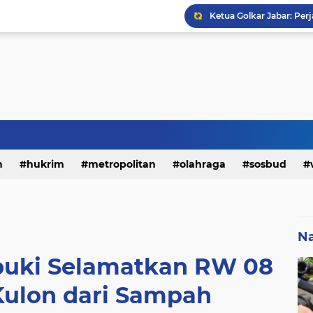
h
hukrim
metropolitan
olahraga
sosbud
Na
buki Selamatkan RW 08
Kulon dari Sampah