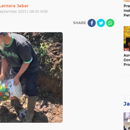
Lentera Jabar
Pre
Ins
September 2023 | 08:50 WIB
Pe
Pem
SHARE
Jag
BB
Asr
Dor
Pro
Sat
Kin
Ja