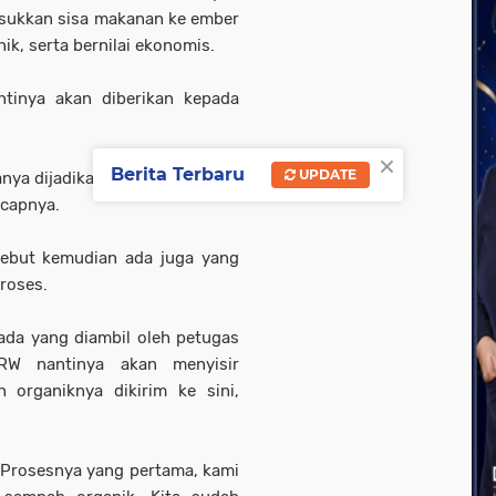
sukkan sisa makanan ke ember
ik, serta bernilai ekonomis.
tinya akan diberikan kepada
×
Berita Terbaru
UPDATE
anya dijadikan sedekah sampah
ucapnya.
ebut kemudian ada juga yang
proses.
ada yang diambil oleh petugas
RW nantinya akan menyisir
 organiknya dikirim ke sini,
 Prosesnya yang pertama, kami