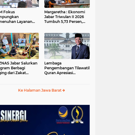
M Fokus
Margaretha : Ekonomi
mpungkan
Jabar Triwulan II 2026
menuhan Layanan
Tumbuh 5,73 Persen,
ar dan Konektivitas
Lebih Tinggi
ayah pada 2027
Dibandingkan Nasional
S Jabar Salurkan
Lembaga
gram Berbagi
Pengembangan Tilawatil
ing dari Zakat
Quran Apresiasi
ngguna BRImo untuk
Keputusan Pemprov
yarakat Desa Ciririp
Jabar Selenggarakan
wakarta
Langsung MTQ Jabar
Ke Halaman Jawa Barat