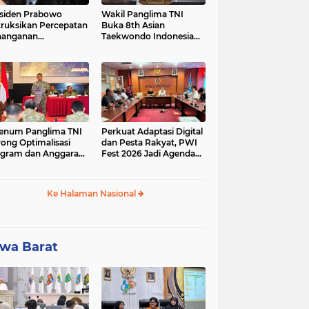
siden Prabowo
Wakil Panglima TNI
truksikan Percepatan
Buka 8th Asian
nanganan
Taekwondo Indonesia
adaman Listrik &
Open Championship
a Stabilitas Harga
2026
M
enum Panglima TNI
Perkuat Adaptasi Digital
ong Optimalisasi
dan Pesta Rakyat, PWI
gram dan Anggaran
Fest 2026 Jadi Agenda
ker Melalui Evaluasi
Tetap PWI Pusat
erja
Ke Halaman Nasional
wa Barat