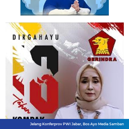
Jelang Konferprov PWI Jabar, Bos Ayo Media Sambangi Rumah PWI Kota 