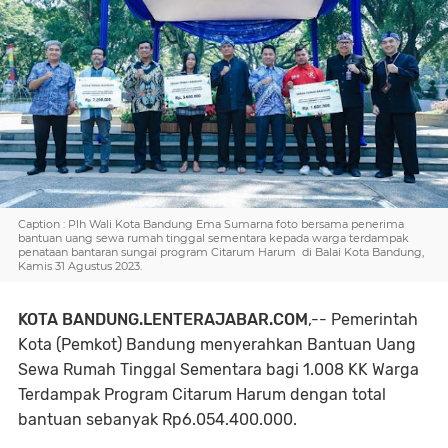
Caption : Plh Wali Kota Bandung Ema Sumarna foto bersama penerima
bantuan uang sewa rumah tinggal sementara kepada warga terdampak
penataan bantaran sungai program Citarum Harum di Balai Kota Bandung,
Kamis 31 Agustus 2023.
KOTA BANDUNG.LENTERAJABAR.COM
,-- Pemerintah
Kota (Pemkot) Bandung menyerahkan Bantuan Uang
Sewa Rumah Tinggal Sementara bagi 1.008 KK Warga
Terdampak Program Citarum Harum dengan total
bantuan sebanyak Rp6.054.400.000.