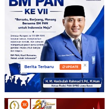
×
Berita Terbaru
UPDATE