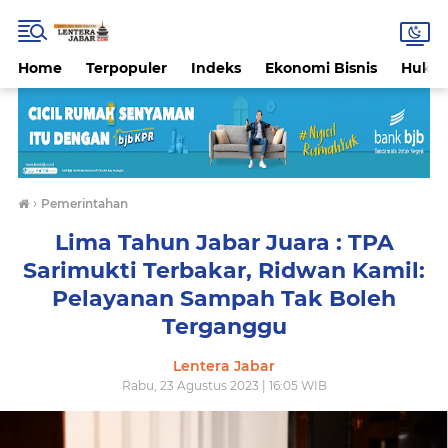
Home
Terpopuler
Indeks
Ekonomi Bisnis
Hukri
›
Pemerintahan
Lima Tahun Jabar Juara : TPA
Sarimukti Terbakar, Ridwan Kamil:
Pelayanan Sampah Tak Boleh
Terganggu
Lentera Jabar
Rabu, 23 Agustus 2023 | 16:05 WIB