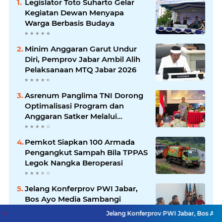
Legislator Toto Suharto Gelar
Kegiatan Dewan Menyapa
Warga Berbasis Budaya
Minim Anggaran Garut Undur
Diri, Pemprov Jabar Ambil Alih
Pelaksanaan MTQ Jabar 2026
Asrenum Panglima TNI Dorong
Optimalisasi Program dan
Anggaran Satker Melalui
Evaluasi Kinerja
Pemkot Siapkan 100 Armada
Pengangkut Sampah Bila TPPAS
Legok Nangka Beroperasi
Jelang Konferprov PWI Jabar,
Bos Ayo Media Sambangi
Rumah PWI Kota Bogor
Jelang Konferprov PWI Jabar, Bos Ayo Media Samba