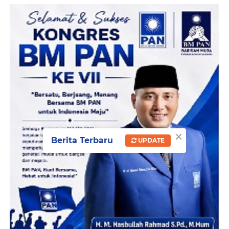
×
Berita Terbaru
UPDATE