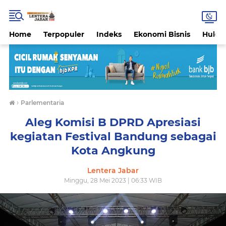
Home
Terpopuler
Indeks
Ekonomi Bisnis
Hukri
›
Parlementaria
Aleg Komisi B DPRD Apresiasi
kegiatan Festival Bandung sebagai
Kota Angkung
Lentera Jabar
Minggu, 28 Mei 2023 | 06:33 WIB