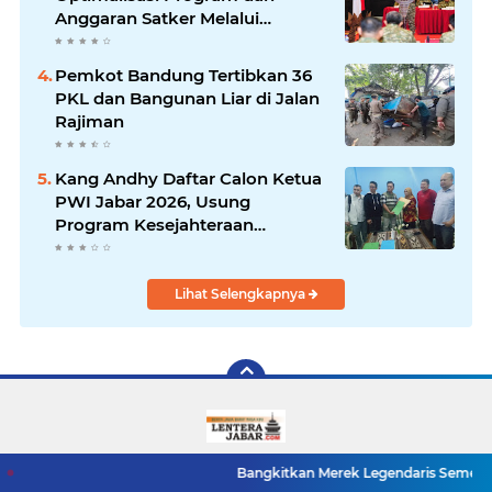
Anggaran Satker Melalui
Evaluasi Kinerja
Pemkot Bandung Tertibkan 36
PKL dan Bangunan Liar di Jalan
Rajiman
Kang Andhy Daftar Calon Ketua
PWI Jabar 2026, Usung
Program Kesejahteraan
Wartawan hingga Peluang Kerja
Internasional
Lihat Selengkapnya
Bangkitkan Merek Legendaris Semen Kujang, SIG Bid