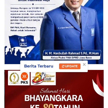
×
Berita Terbaru
UPDATE