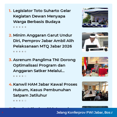
Legislator Toto Suharto Gelar
Kegiatan Dewan Menyapa
Warga Berbasis Budaya
Minim Anggaran Garut Undur
Diri, Pemprov Jabar Ambil Alih
Pelaksanaan MTQ Jabar 2026
Asrenum Panglima TNI Dorong
Optimalisasi Program dan
Anggaran Satker Melalui
Evaluasi Kinerja
Kanwil HAM Jabar Kawal Proses
Hukum, Kasus Pembunuhan
Satpam Jatiluhur
Pemkot Siapkan 100 Armada
Jelang Konferprov PWI Jabar, Bos Ayo Media Samb
Pengangkut Sampah Bila TPPAS