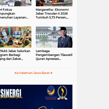
M Fokus
Margaretha : Ekonomi
mpungkan
Jabar Triwulan II 2026
menuhan Layanan
Tumbuh 5,73 Persen,
ar dan Konektivitas
Lebih Tinggi
ayah pada 2027
Dibandingkan Nasional
S Jabar Salurkan
Lembaga
gram Berbagi
Pengembangan Tilawatil
ing dari Zakat
Quran Apresiasi
ngguna BRImo untuk
Keputusan Pemprov
yarakat Desa Ciririp
Jabar Selenggarakan
wakarta
Langsung MTQ Jabar
Ke Halaman Jawa Barat