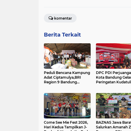
komentar
Berita Terkait
Peduli Bencana Kampung
DPC PDI Perjuang
Adat Ciptamulya,BRI
Kota Bandung Gela
Region 9 Bandung
Peringatan Kudatul
Salurkan Bantuan
Logistik dan Survival Kit
Bersama YBM BRILian
Come See Mie Fest 2026,
BAZNAS Jawa Bara
Hari Kedua Tampilkan J-
Salurkan Amanah Z