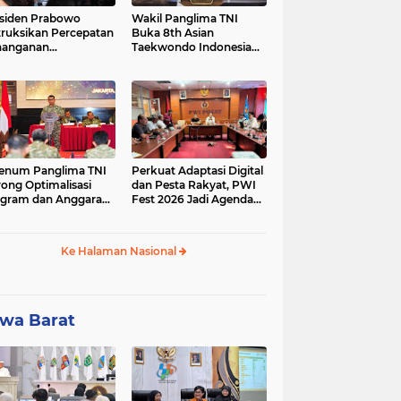
siden Prabowo
Wakil Panglima TNI
truksikan Percepatan
Buka 8th Asian
nanganan
Taekwondo Indonesia
adaman Listrik &
Open Championship
a Stabilitas Harga
2026
M
enum Panglima TNI
Perkuat Adaptasi Digital
ong Optimalisasi
dan Pesta Rakyat, PWI
gram dan Anggaran
Fest 2026 Jadi Agenda
ker Melalui Evaluasi
Tetap PWI Pusat
erja
Ke Halaman Nasional
wa Barat