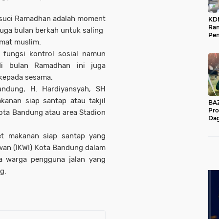
n suci Ramadhan adalah moment
KD
Ra
uga bulan berkah untuk saling
Pe
mat muslim.
Das
Wil
 fungsi kontrol sosial namun
di bulan Ramadhan ini juga
kepada sesama.
andung, H. Hardiyansyah, SH
anan siap santap atau takjil
BAZNA
Pro
ota Bandung atau area Stadion
Dag
Pe
Mas
et makanan siap santap yang
Pur
wan (IKWI) Kota Bandung dalam
da warga pengguna jalan yang
g.