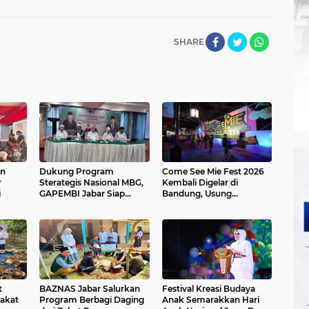
SHARE
an
Dukung Program
Come See Mie Fest 2026
r
Sterategis Nasional MBG,
Kembali Digelar di
i
GAPEMBI Jabar Siap
Bandung, Usung
Mengawal dan
Semangat Eksplorasi Mie
Mensuksekan
Sedaap
t
BAZNAS Jabar Salurkan
Festival Kreasi Budaya
akat
Program Berbagi Daging
Anak Semarakkan Hari