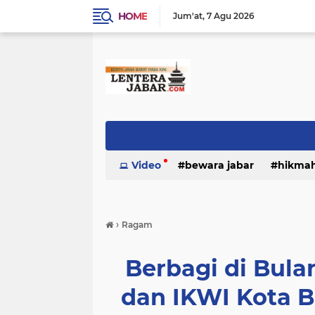
HOME
Jum'at
7 Agu 2026
Video
bewara jabar
hikma
›
Ragam
Berbagi di Bul
dan IKWI Kota 