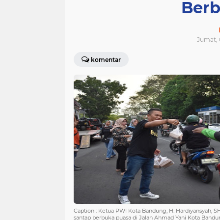
Berb
Jumat, 
komentar
Caption : Ketua PWI Kota Bandung, H. Hardiyansyah,
santap berbuka puasa di Jalan Ahmad Yani Kota Bandung