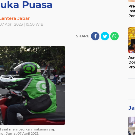
uka Puasa
Pre
Ins
Pe
Lentera Jabar
Pem
07 April 2023 | 19:50 WIB
Jag
BB
SHARE
Asr
Dor
Pro
Sat
Kin
Ja
 SH saat membagikan makanan siap
 , Jumat 07 April 2023.