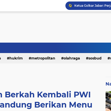
h
hukrim
metropolitan
olahraga
sosbud
Na
an Berkah Kembali PWI
Bandung Berikan Menu