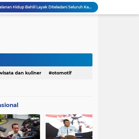
KDM Fokus Rampungkan Pemenuhan Layanan Dasar dan Konektivitas Wilayah pada 2027
Menaker: ASN Kemnaker Harus Hadirkan Dampak Nyata bagi Masyarakat
DPRD dan Gubernur Jawa Barat Menyepakati Rancangan KUA-PPAS APBD Tahun Anggaran 2027
Margaretha : Ekonomi Jabar Triwulan II 2026 Tumbuh 5,73 Persen, Lebih Tinggi Dibandingkan Nasional
Pemkot Siapkan 100 Armada Pengangkut Sampah Bila TPPAS Legok Nangka Beroperasi
Serda Muhammad Raihan Fadhila Raih Emas pada 8th Asian Taekwondo Indonesia Open Championship 2026
Presiden Prabowo Instruksikan Percepatan Penanganan Pemadaman Listrik & Jaga Stabilitas Harga BBM
BAZNAS Jabar Salurkan Program Berbagi Daging dari Zakat Pengguna BRImo untuk Masyarakat Desa Ciririp Purwakarta
Bangkitkan Merek Legendaris Semen Kujang, SIG Bidik Penguatan Dominasi Pasar Jawa Barat
wisata dan kuliner
otomotif
Ketua Golkar Jabar: Perjalanan Hidup Bahlil Layak Diteladani Seluruh Kader Partai
sional