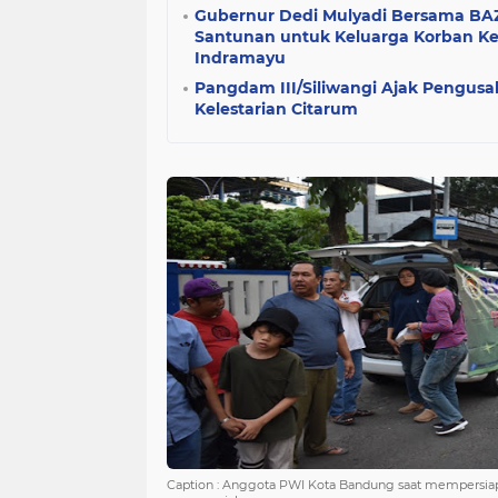
Gubernur Dedi Mulyadi Bersama BA
Santunan untuk Keluarga Korban Kec
Indramayu
Pangdam III/Siliwangi Ajak Pengusa
Kelestarian Citarum
Caption : Anggota PWI Kota Bandung saat mempersia