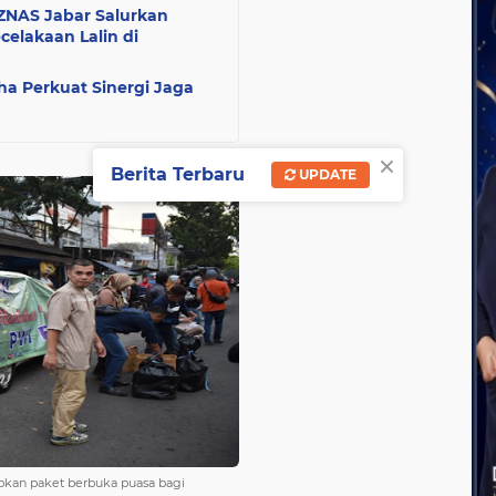
ZNAS Jabar Salurkan
elakaan Lalin di
ha Perkuat Sinergi Jaga
×
Berita Terbaru
UPDATE
pkan paket berbuka puasa bagi