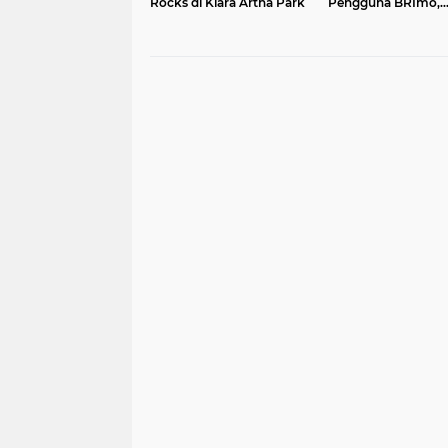
Rocks di Kiara Artha Park
Pengguna BRImo,
Hadirkan Kebahagi
Mustahik melalui
Program Berbagi D