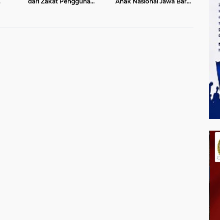
dari Zakat Pengguna
Anak Nasional Jawa Barat
aan
BRImo untuk Masyarakat
2026, Ruang Ekspresi
Desa Ciririp Purwakarta
Sekaligus Pelestarian
aging
Budaya Sunda